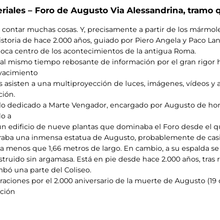
riales – Foro de Augusto Via Alessandrina, tramo 
 contar muchas cosas. Y, precisamente a partir de los mármole
istoria de hace 2.000 años, guiado por Piero Angela y Paco La
poca centro de los acontecimientos de la antigua Roma.
 mismo tiempo rebosante de información por el gran rigor his
 yacimiento
es asisten a una multiproyección de luces, imágenes, vídeos
ción.
mplo dedicado a Marte Vengador, encargado por Augusto de hon
o a
n edificio de nueve plantas que dominaba el Foro desde el que
raba una inmensa estatua de Augusto, probablemente de casi 1
da menos que 1,66 metros de largo. En cambio, a su espalda s
struido sin argamasa. Está en pie desde hace 2.000 años, tras r
mbó una parte del Coliseo.
aciones por el 2.000 aniversario de la muerte de Augusto (19 d
ación