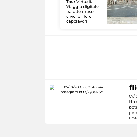
Tour Virtuali.
Viaggio digitale
tra otto musei
civici e i loro
capolavori
07/1
Ho c
pote
perc
libe