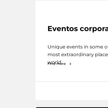
Eventos corpora
Unique events in some o
most extraordinary place
world.
Find more