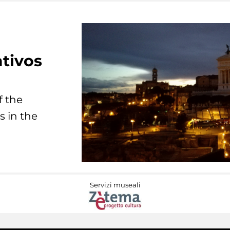
tivos
f the
s in the
Servizi museali