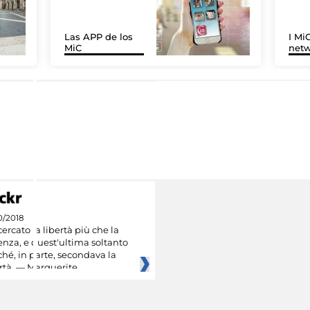
Las APP de los
I MiC
MiC
net
0/2018
ercato la libertà più che la
nza, e quest'ultima soltanto
hé, in parte, secondava la
rtà. — Marguerite