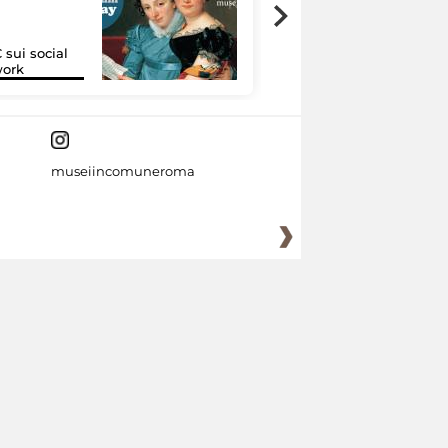
 sui social
Google Arts &
work
Culture
museiincomuneroma