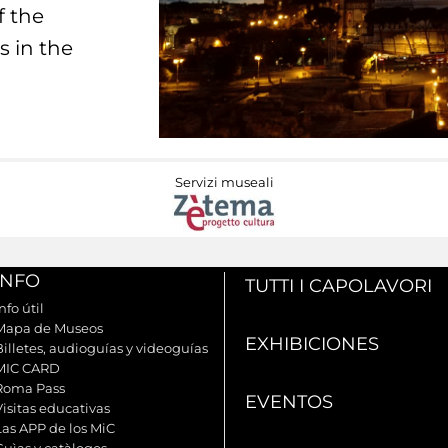
f the
s in the
Servizi museali
INFO
TUTTI I CAPOLAVORI
nfo útil
Mapa de Museos
EXHIBICIONES
Billetes, audioguías y videoguías
MIC CARD
Roma Pass
EVENTOS
Visitas educativas
Las APP de los MiC
Guìas y catàlogos