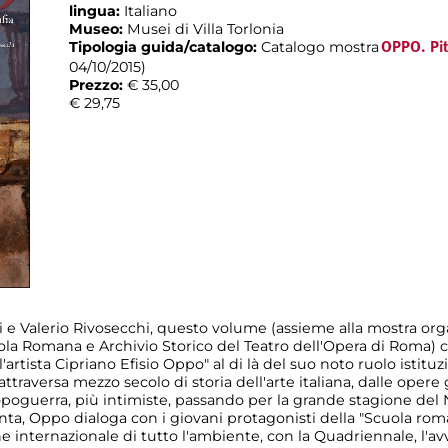
lingua:
Italiano
Museo:
Musei di Villa Torlonia
Tipologia guida/catalogo:
Catalogo mostra
OPPO. Pit
04/10/2015)
Prezzo:
€ 35,00
€ 29,75
 e Valerio Rivosecchi, questo volume (assieme alla mostra org
a Romana e Archivio Storico del Teatro dell'Opera di Roma) con
'artista Cipriano Efisio Oppo" al di là del suo noto ruolo istitu
ttraversa mezzo secolo di storia dell'arte italiana, dalle opere 
poguerra, più intimiste, passando per la grande stagione del
renta, Oppo dialoga con i giovani protagonisti della "Scuola rom
e internazionale di tutto l'ambiente, con la Quadriennale, l'av