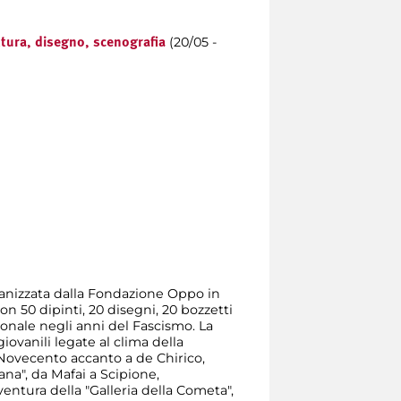
(20/05 -
tura, disegno, scenografia
anizzata dalla Fondazione Oppo in
 50 dipinti, 20 disegni, 20 bozzetti
zionale negli anni del Fascismo. La
giovanili legate al clima della
 Novecento accanto a de Chirico,
ana", da Mafai a Scipione,
ventura della "Galleria della Cometa",