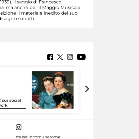
1939). Il saggio di Francesco
ma, ma anche per il Maggio Musicale
sizione il materiale inedito del suo
segni e ritratti.
 sui social
Google Arts &
work
Culture
museiincomuneroma