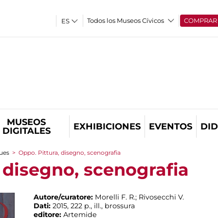
Todos los Museos Cívicos
COMPRAR
MUSEOS
EXHIBICIONES
EVENTOS
DID
DIGITALES
ues
>
Oppo. Pittura, disegno, scenografia
 disegno, scenografia
Autore/curatore:
Morelli F. R.; Rivosecchi V.
Dati:
2015, 222 p., ill., brossura
editore:
Artemide