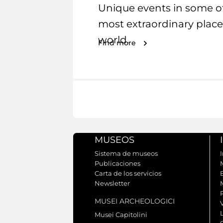
Unique events in some o
most extraordinary place
world.
Find more
MUSEOS
Sistema de museos
I
Publicaciones
Carta de los servicios
Newsletter
MUSEI ARCHEOLOGICI
Musei Capitolini