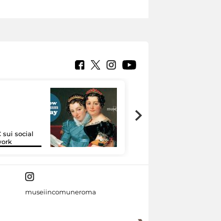
 sui social
Google Arts &
work
Culture
museiincomuneroma