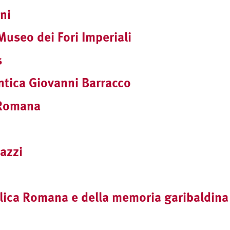
ni
Museo dei Fori Imperiali
s
ntica Giovanni Barracco
 Romana
azzi
ica Romana e della memoria garibaldina