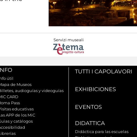
Servizi museali
INFO
TUTTI I CAPOLAVORI
nfo útil
Mapa de Museos
EXHIBICIONES
Billetes, audioguías y videoguías
MIC CARD
Roma Pass
EVENTOS
Visitas educativas
Las APP de los MiC
Guìas y catàlogos
DIDATTICA
Accesibilidad
Didáctica para las escuelas
ibrerías