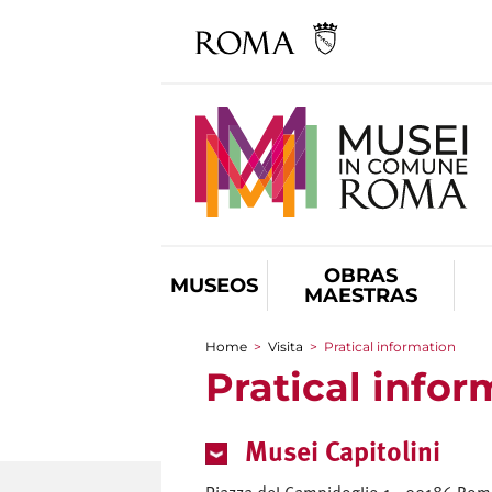
OBRAS
MUSEOS
MAESTRAS
Home
>
Visita
>
Pratical information
You are here
Pratical infor
Musei Capitolini