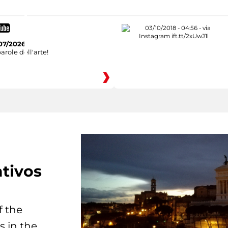
07/2026
arole dell'arte!
tivos
f the
s in the