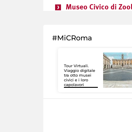
Museo Civico di Zoo
#MiCRoma
Tour Virtuali.
Viaggio digitale
tra otto musei
civici e i loro
capolavori