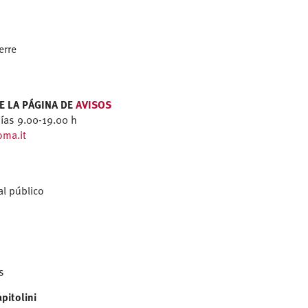
erre
LTE LA PÁGINA DE
AVISOS
ías 9.00-19.00 h
oma.it
al público
s
pitolini