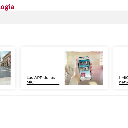
logia
Las APP de los
I MiC
MiC
net