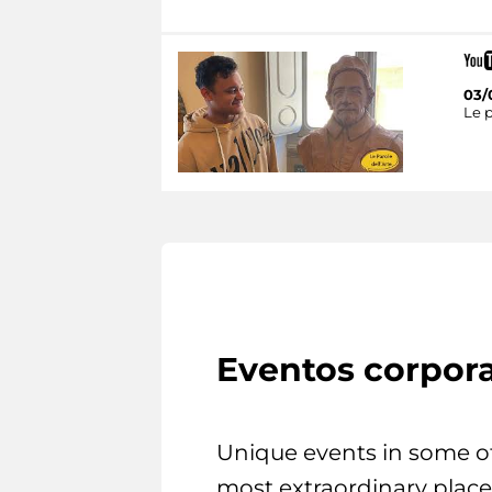
03/
Le p
Eventos corpora
Unique events in some o
most extraordinary place