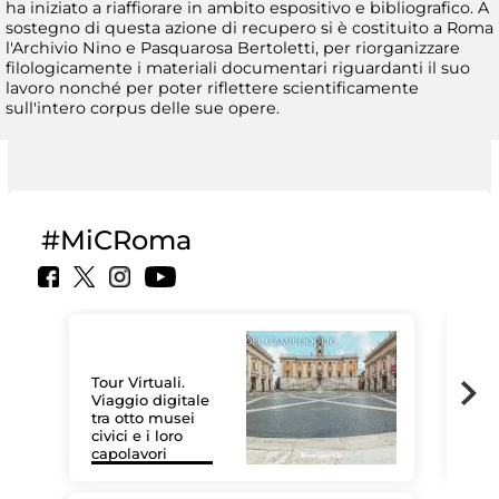
ha iniziato a riaffiorare in ambito espositivo e bibliografico. A
sostegno di questa azione di recupero si è costituito a Roma
l'Archivio Nino e Pasquarosa Bertoletti, per riorganizzare
filologicamente i materiali documentari riguardanti il suo
lavoro nonché per poter riflettere scientificamente
sull'intero corpus delle sue opere.
#MiCRoma
Tour Virtuali.
Viaggio digitale
tra otto musei
civici e i loro
Las
capolavori
MiC