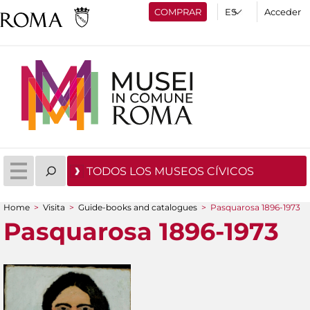
COMPRAR
Acceder
TODOS LOS MUSEOS CÍVICOS
Home
>
Visita
>
Guide-books and catalogues
>
Pasquarosa 1896-1973
You are here
Pasquarosa 1896-1973