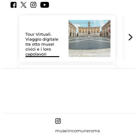
Tour Virtuali.
Viaggio digitale
tra otto musei
civici e i loro
Las
capolavori
MiC
#DiscoverMiC
museiincomuneroma