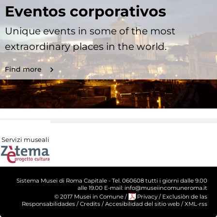
Eventos corporativos
Unique events in some of the most
extraordinary places in the world.
Find more
Servizi museali
Sistema Musei di Roma Capitale - Tel. 060608 tutti i giorni dalle 9.00
alle 19.00 E-mail: info@museiincomuneroma.it
© 2017 Musei in Comune
/
Privacy
/
Exclusiòn de las
Responsabilidades
/
Credits
/
Accesibilidad del sitio web
/
XML-rss