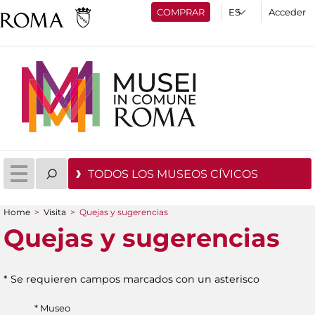
COMPRAR
Acceder
TODOS LOS MUSEOS CÍVICOS
Home
>
Visita
>
Quejas y sugerencias
You are here
Quejas y sugerencias
* Se requieren campos marcados con un asterisco
* Museo