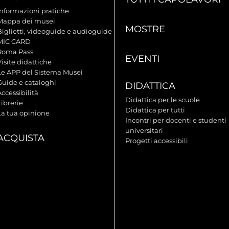
Informazioni pratiche
Mappa dei musei
MOSTRE
Biglietti, videoguide e audioguide
MIC CARD
Roma Pass
EVENTI
isite didattiche
Le APP del Sistema Musei
Guide e cataloghi
DIDATTICA
ccessibilità
Didattica per le scuole
ibrerie
Didattica per tutti
La tua opinione
Incontri per docenti e studenti
universitari
ACQUISTA
Progetti accessibili