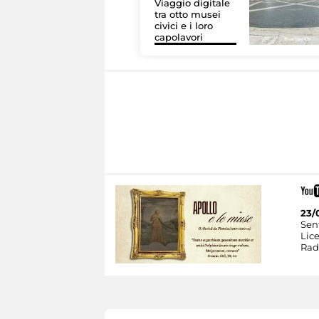
Viaggio digitale
tra otto musei
civici e i loro
capolavori
23/
Sent
Lic
Rad