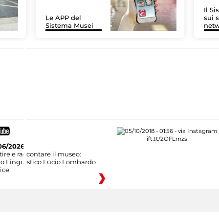
Il S
Le APP del
sui s
Sistema Musei
net
06/2026
ire e raccontare il museo:
eo Linguistico Lucio Lombardo
ice