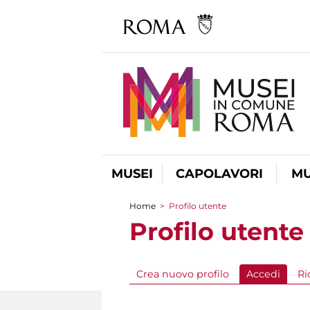
MUSEI
CAPOLAVORI
MU
Home
>
Profilo utente
Tu sei qui
Profilo utente
Crea nuovo profilo
Accedi
(sched
Ri
Schede primarie