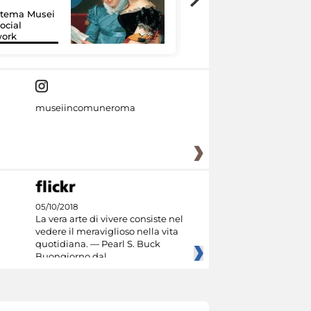
Culture: 15 musei
istema Musei
si raccontano
ocial
grazie alla
work
tecnologia
museiincomuneroma
05/10/2018
La vera arte di vivere consiste nel
vedere il meraviglioso nella vita
quotidiana. — Pearl S. Buck
Buongiorno dal