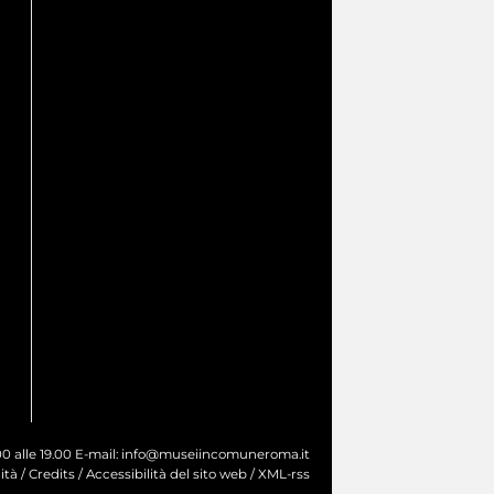
9.00 alle 19.00 E-mail: info@museiincomuneroma.it
ità
/
Credits
/
Accessibilità del sito web
/
XML-rss