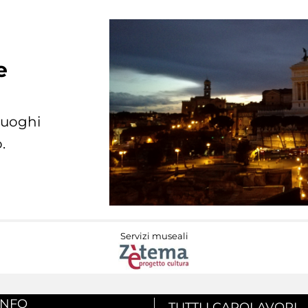
e
 luoghi
.
Servizi museali
INFO
TUTTI I CAPOLAVORI