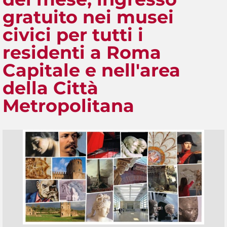
gratuito nei musei
civici per tutti i
residenti a Roma
Capitale e nell'area
della Città
Metropolitana