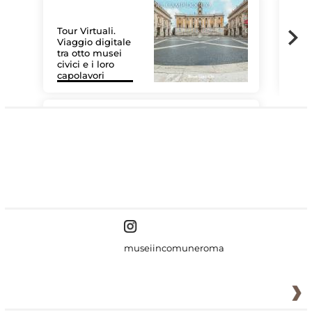
Tour Virtuali.
Viaggio digitale
tra otto musei
civici e i loro
Le 
capolavori
Sis
#DiscoverMiC
museiincomuneroma