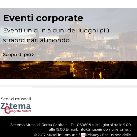
Eventi corporate
Eventi unici in alcuni dei luoghi più
straordinari al mondo.
Scopri di più
Servizi museali
Sistema Musei di Roma Capitale - Tel. 060608 tutti i giorni dalle 9.00
alle 19.00 E-mail: info@museiincomuneroma.it
© 2017 Musei in Comune
/
Privacy
/
Esclusione delle