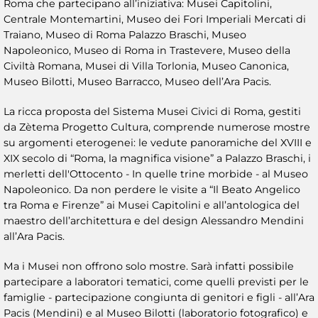
Roma che partecipano all’iniziativa: Musei Capitolini,
Centrale Montemartini, Museo dei Fori Imperiali Mercati di
Traiano, Museo di Roma Palazzo Braschi, Museo
Napoleonico, Museo di Roma in Trastevere, Museo della
Civiltà Romana, Musei di Villa Torlonia, Museo Canonica,
Museo Bilotti, Museo Barracco, Museo dell’Ara Pacis.
La ricca proposta del Sistema Musei Civici di Roma, gestiti
da Zètema Progetto Cultura, comprende numerose mostre
su argomenti eterogenei: le vedute panoramiche del XVIII e
XIX secolo di “Roma, la magnifica visione” a Palazzo Braschi, i
merletti dell'Ottocento - In quelle trine morbide - al Museo
Napoleonico. Da non perdere le visite a “Il Beato Angelico
tra Roma e Firenze” ai Musei Capitolini e all’antologica del
maestro dell’architettura e del design Alessandro Mendini
all’Ara Pacis.
Ma i Musei non offrono solo mostre. Sarà infatti possibile
partecipare a laboratori tematici, come quelli previsti per le
famiglie - partecipazione congiunta di genitori e figli - all’Ara
Pacis (Mendini) e al Museo Bilotti (laboratorio fotografico) e