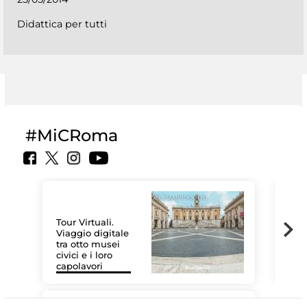
Didattica per tutti
#MiCRoma
Tour Virtuali.
Viaggio digitale
tra otto musei
civici e i loro
Le 
capolavori
Sis