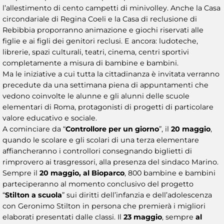
l’allestimento di cento campetti di minivolley. Anche la Casa
circondariale di Regina Coeli e la Casa di reclusione di
Rebibbia proporranno animazione e giochi riservati alle
figlie e ai figli dei genitori reclusi. E ancora: ludoteche,
librerie, spazi culturali, teatri, cinema, centri sportivi
completamente a misura di bambine e bambini.
Ma le iniziative a cui tutta la cittadinanza è invitata verranno
precedute da una settimana piena di appuntamenti che
vedono coinvolte le alunne e gli alunni delle scuole
elementari di Roma, protagonisti di progetti di particolare
valore educativo e sociale.
A cominciare da “
Controllore per un giorno
”, il
20 maggio
,
quando le scolare e gli scolari di una terza elementare
affiancheranno i controllori consegnando biglietti di
rimprovero ai trasgressori, alla presenza del sindaco Marino.
Sempre il
20 maggio, al Bioparco
, 800 bambine e bambini
parteciperanno al momento conclusivo del progetto
“
Stilton a scuola
” sui diritti dell’infanzia e dell’adolescenza
con Geronimo Stilton in persona che premierà i migliori
elaborati presentati dalle classi. Il
23 maggio
, sempre
al