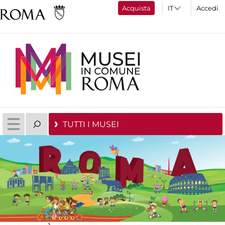
Acquista
Accedi
TUTTI I MUSEI