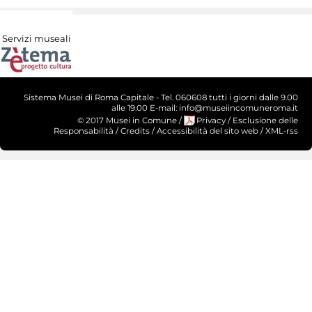
Servizi museali
Sistema Musei di Roma Capitale - Tel. 060608 tutti i giorni dalle 9.00
alle 19.00 E-mail: info@museiincomuneroma.it
© 2017 Musei in Comune
/
Privacy
/
Esclusione delle
Responsabilità
/
Credits
/
Accessibilità del sito web
/
XML-rss