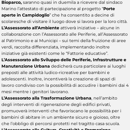
Bioparco,
saranno quasi in duemila a ricevere dal sindaco
Marino l’attestato di partecipazione al progetto “
Porte
aperte in Campidoglio
” che ha consentito a decine di
scolaresche di visitare il luogo dove si lavora per la loro città.
L’Assessorato all’Ambiente
attiverà iniziative – alcune in
collaborazione con l’Assessorato alle Periferie, all’Assessorato
al Patrimonio e ai Municipi – sui temi della fruizione di aree
verdi, raccolta differenziata, implementando inoltre
iniziative già esistenti come le “Fattorie educative”.
L’Assessorato allo Sviluppo delle Periferie, Infrastrutture e
Manutenzione Urbana
dedicherà cura particolare ai luoghi
preposti alle attività ludico-ricreative per bambini e
adolescenti. Inoltre, incentiverà la creazione di spazi di
lavoro condiviso con la possibilità di accudire i bambini dai 4
mesi mentre i genitori lavorano.
L’Assessorato alla Trasformazione Urbana
, nell’ambito
degli interventi di rigenerazione degli edifici privati,
promuoverà interventi che favoriscano le possibilità per i
bambini di abitare in un ambiente sicuro e gioioso, oltre
che l’obbligo di percorsi protetti nel tragitto casa scuola.
L’Assessorato alla Cultura, Creatività e Promozione