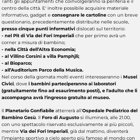
Tanti gli appuntamenti che coinvolgeranno la periferia e il
centro della città. E' inoltre possibile acquisire materiale
informativo, gadget e
consegnare le cartoline
con un breve
questionario, precedentemente distribuite nelle scuole,
presso cinque punti informativi
dislocati sul territorio:
- nel Pit di Via dei Fori Imperiali
che per primo avrà un
corner a misura di bambino;
- nella Città dell’Altra Economia;
- al Villino Corsini a villa Pamphjli;
- al Bioparco;
- all’Auditorium Parco della Musica.
Nel corso della giornata molti eventi interesseranno i
Musei
Civici
, dove
i bambini parteciperanno ai laboratori
(gratuitamente fino ad esaurimento posti), e l'adulto che li
accompagna avrà l'ingresso gratuito al museo.
Il
Planetario Gonfiabile
atterrerà all’
Ospedale Pediatrico del
Bambino Gesù
. Il
Foro di Augusto
si illuminerà, alle 21.00,
con uno spettacolo riservato esclusivamente ai più piccoli,
mentre
Via dei Fori Imperiali
, già dal mattino, diventerà
l’impianto sportivo a cielo aperto più famoso al mondo con