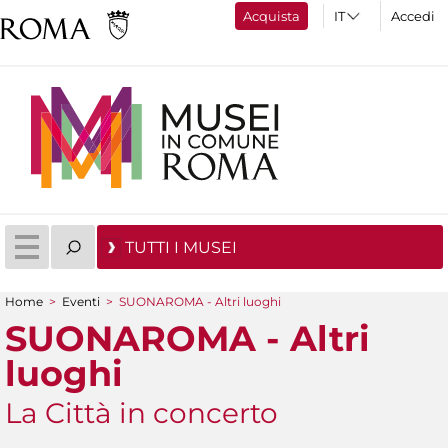
Acquista
Accedi
TUTTI I MUSEI
Home
>
Eventi
>
SUONAROMA - Altri luoghi
Tu sei qui
SUONAROMA - Altri
luoghi
La Città in concerto