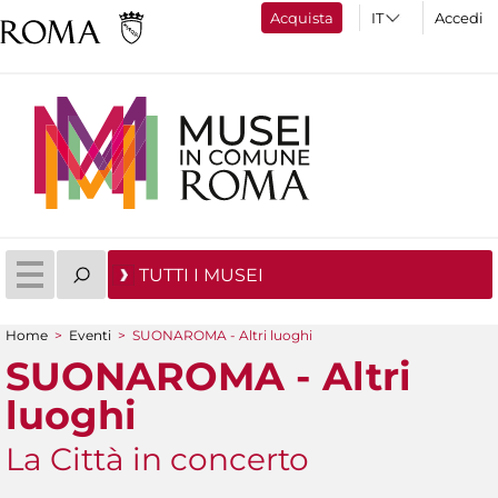
Acquista
Accedi
TUTTI I MUSEI
Home
>
Eventi
>
SUONAROMA - Altri luoghi
Tu sei qui
SUONAROMA - Altri
luoghi
La Città in concerto