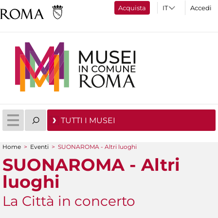
Acquista
Accedi
TUTTI I MUSEI
Home
>
Eventi
>
SUONAROMA - Altri luoghi
Tu sei qui
SUONAROMA - Altri
luoghi
La Città in concerto