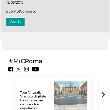
13/05/2016
Evento|Concerto
Gratis
#MiCRoma
Tour Virtuali.
Viaggio digitale
tra otto musei
civici e i loro
Le 
capolavori
Sis