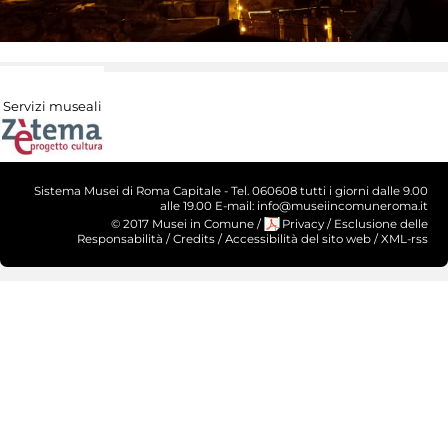
Servizi museali
Sistema Musei di Roma Capitale - Tel. 060608 tutti i giorni dalle 9.00
alle 19.00 E-mail: info@museiincomuneroma.it
© 2017 Musei in Comune
/
Privacy
/
Esclusione delle
Responsabilità
/
Credits
/
Accessibilità del sito web
/
XML-rss