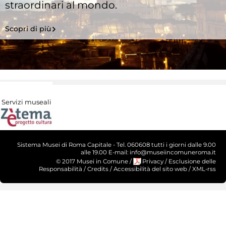
straordinari al mondo.
Scopri di più
Servizi museali
Sistema Musei di Roma Capitale - Tel. 060608 tutti i giorni dalle 9.00
alle 19.00 E-mail: info@museiincomuneroma.it
© 2017 Musei in Comune
/
Privacy
/
Esclusione delle
Responsabilità
/
Credits
/
Accessibilità del sito web
/
XML-rss