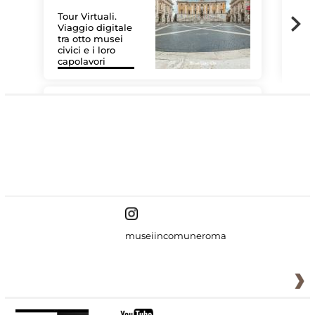
Tour Virtuali.
Viaggio digitale
tra otto musei
civici e i loro
Le 
capolavori
Sis
#DiscoverMiC
museiincomuneroma