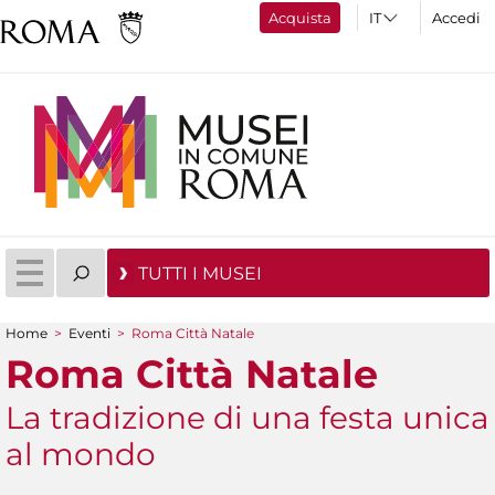
Acquista
Accedi
TUTTI I MUSEI
Home
>
Eventi
>
Roma Città Natale
Tu sei qui
Roma Città Natale
La tradizione di una festa unica
al mondo