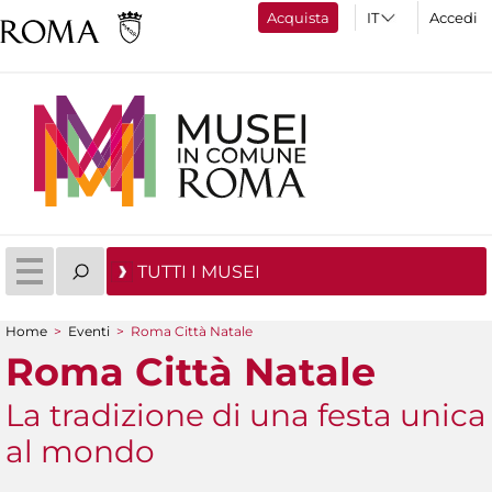
Acquista
Accedi
TUTTI I MUSEI
Home
>
Eventi
>
Roma Città Natale
Tu sei qui
Roma Città Natale
La tradizione di una festa unica
al mondo