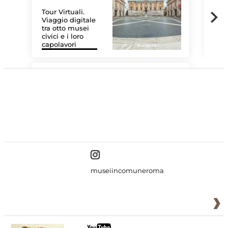
Tour Virtuali.
Viaggio digitale
tra otto musei
civici e i loro
Le 
capolavori
Sis
#DiscoverMiC
museiincomuneroma