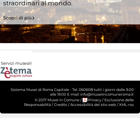
straordinari al mondo.
Scopri di più
Servizi museali
Sistema Musei di Roma Capitale - Tel. 060608 tutti i giorni dalle 9.00
alle 19.00 E-mail: info@museiincomuneroma.it
© 2017 Musei in Comune
/
Privacy
/
Esclusione delle
Responsabilità
/
Credits
/
Accessibilità del sito web
/
XML-rss