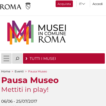
Acquista
Accedi
TUTTI I MUSEI
Home
>
Eventi
>
Pausa Museo
Tu sei qui
Pausa Museo
Mettiti in play!
06/06 - 25/07/2017