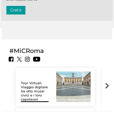
Gratis
#MiCRoma
Tour Virtuali.
Viaggio digitale
tra otto musei
civici e i loro
Le 
capolavori
Sis