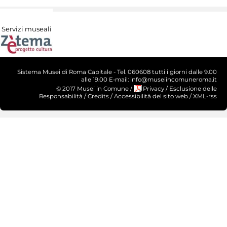
Servizi museali
Sistema Musei di Roma Capitale - Tel. 060608 tutti i giorni dalle 9.00
alle 19.00 E-mail: info@museiincomuneroma.it
© 2017 Musei in Comune
/
Privacy
/
Esclusione delle
Responsabilità
/
Credits
/
Accessibilità del sito web
/
XML-rss