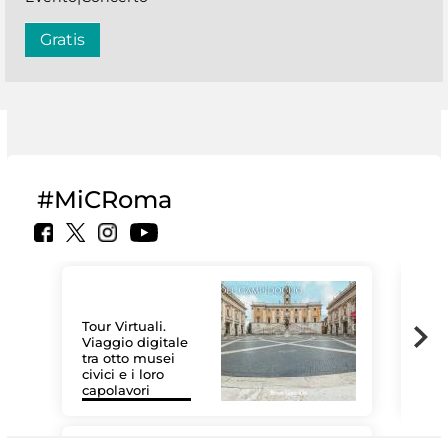
Gratis
#MiCRoma
Tour Virtuali.
Viaggio digitale
tra otto musei
civici e i loro
Le 
capolavori
Sis