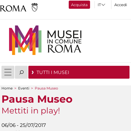
Acquista
Accedi
TUTTI I MUSEI
Home
>
Eventi
>
Pausa Museo
Tu sei qui
Pausa Museo
Mettiti in play!
06/06 - 25/07/2017