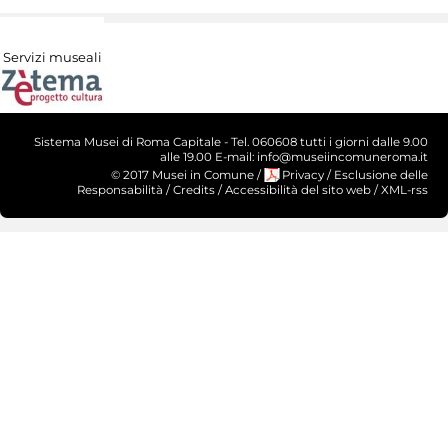
Servizi museali
Sistema Musei di Roma Capitale - Tel. 060608 tutti i giorni dalle 9.00
alle 19.00 E-mail: info@museiincomuneroma.it
© 2017 Musei in Comune
/
Privacy
/
Esclusione delle
Responsabilità
/
Credits
/
Accessibilità del sito web
/
XML-rss