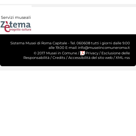
Servizi museali
Sistema Musei di Roma Capitale - Tel. 060608 tutti i giorni dalle 9.00
alle 19.00 E-mail: info@museiincomuneroma.it
© 2017 Musei in Comune
/
Privacy
/
Esclusione delle
Responsabilità
/
Credits
/
Accessibilità del sito web
/
XML-rss