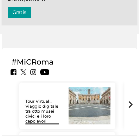
Gratis
#MiCRoma
Tour Virtuali.
Viaggio digitale
tra otto musei
civici e i loro
Le 
capolavori
Sis