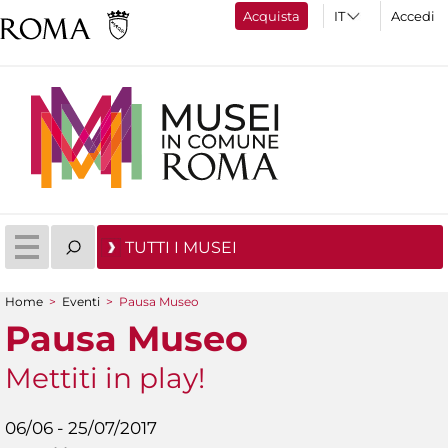
Acquista
Accedi
TUTTI I MUSEI
Home
>
Eventi
>
Pausa Museo
Tu sei qui
Pausa Museo
Mettiti in play!
06/06 - 25/07/2017