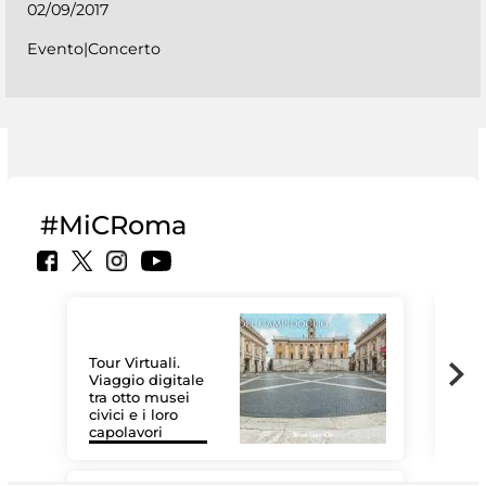
02/09/2017
Evento|Concerto
#MiCRoma
Tour Virtuali.
Viaggio digitale
tra otto musei
civici e i loro
Le 
capolavori
Sis