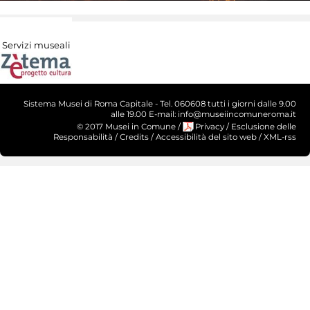
Servizi museali
Sistema Musei di Roma Capitale - Tel. 060608 tutti i giorni dalle 9.00
alle 19.00 E-mail: info@museiincomuneroma.it
© 2017 Musei in Comune
/
Privacy
/
Esclusione delle
Responsabilità
/
Credits
/
Accessibilità del sito web
/
XML-rss