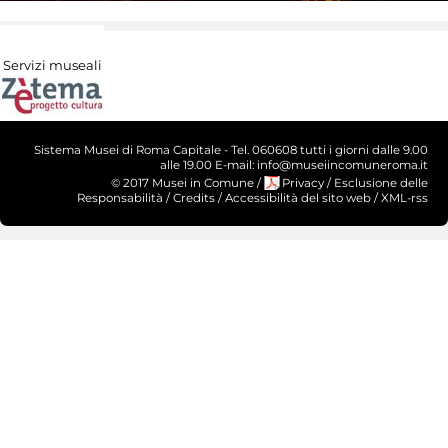
Servizi museali
Sistema Musei di Roma Capitale - Tel. 060608 tutti i giorni dalle 9.00
alle 19.00 E-mail: info@museiincomuneroma.it
© 2017 Musei in Comune
/
Privacy
/
Esclusione delle
Responsabilità
/
Credits
/
Accessibilità del sito web
/
XML-rss