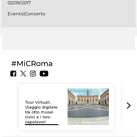
02/09/2017
Evento|Concerto
#MiCRoma
Tour Virtuali.
Viaggio digitale
tra otto musei
civici e i loro
Le 
capolavori
Sis