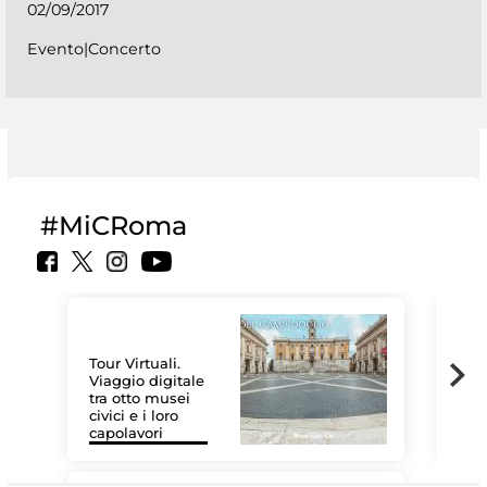
02/09/2017
Evento|Concerto
#MiCRoma
Tour Virtuali.
Viaggio digitale
tra otto musei
civici e i loro
Le 
capolavori
Sis