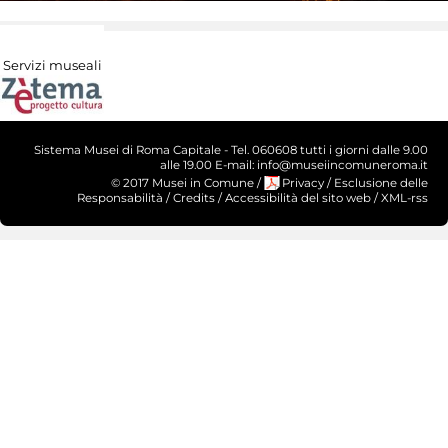
Servizi museali
Sistema Musei di Roma Capitale - Tel. 060608 tutti i giorni dalle 9.00
alle 19.00 E-mail: info@museiincomuneroma.it
© 2017 Musei in Comune
/
Privacy
/
Esclusione delle
Responsabilità
/
Credits
/
Accessibilità del sito web
/
XML-rss