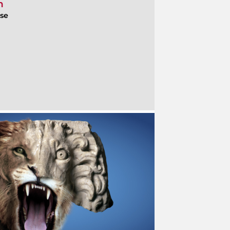
n
ese