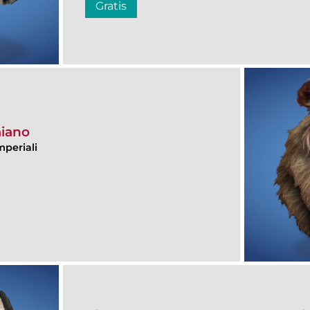
Gratis
aiano
mperiali