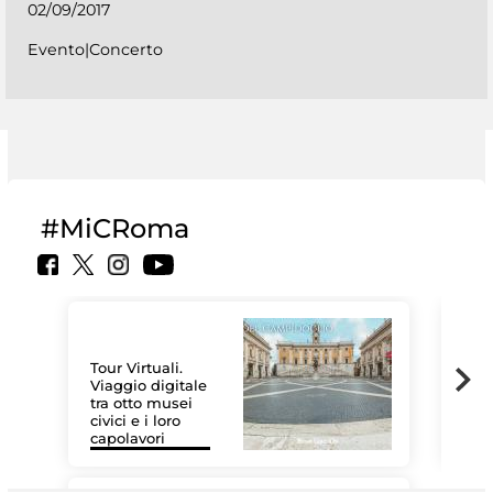
02/09/2017
Evento|Concerto
#MiCRoma
Tour Virtuali.
Viaggio digitale
tra otto musei
civici e i loro
Le 
capolavori
Sis