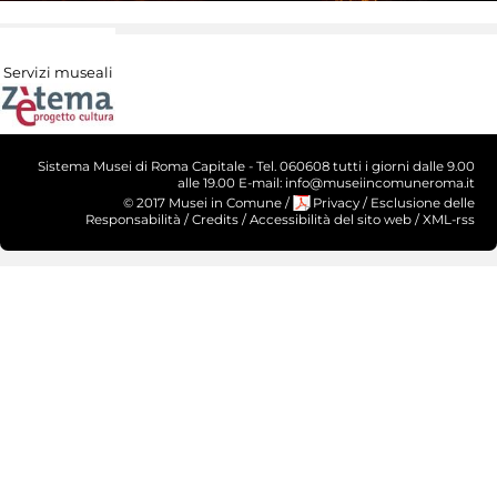
Servizi museali
Sistema Musei di Roma Capitale - Tel. 060608 tutti i giorni dalle 9.00
alle 19.00 E-mail: info@museiincomuneroma.it
© 2017 Musei in Comune
/
Privacy
/
Esclusione delle
Responsabilità
/
Credits
/
Accessibilità del sito web
/
XML-rss