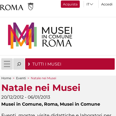
Acquista
Accedi
TUTTI I MUSEI
Home
>
Eventi
>
Natale nei Musei
Tu sei qui
Natale nei Musei
20/12/2012 - 06/01/2013
Musei in Comune,
Roma, Musei in Comune
Eventi, mostre, visite didattiche e laboratori per