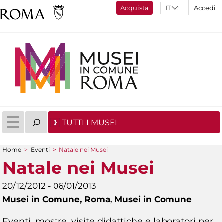
Acquista
Accedi
TUTTI I MUSEI
Home
>
Eventi
>
Natale nei Musei
Tu sei qui
Natale nei Musei
20/12/2012 - 06/01/2013
Musei in Comune,
Roma, Musei in Comune
Eventi, mostre, visite didattiche e laboratori per