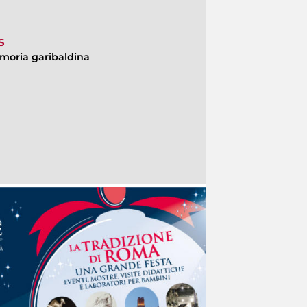
s
moria garibaldina