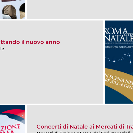
ttando il nuovo anno
le
Concerti di Natale ai Mercati di T