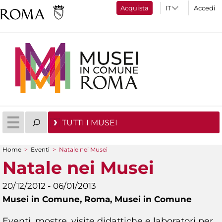
Acquista
Accedi
TUTTI I MUSEI
Home
>
Eventi
>
Natale nei Musei
Tu sei qui
Natale nei Musei
20/12/2012 - 06/01/2013
Musei in Comune,
Roma, Musei in Comune
Eventi, mostre, visite didattiche e laboratori per