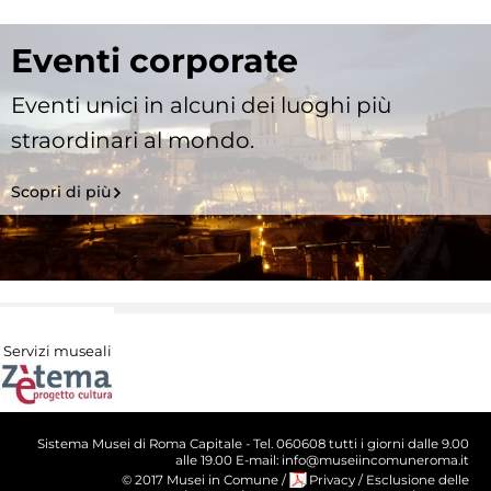
Eventi corporate
Eventi unici in alcuni dei luoghi più
straordinari al mondo.
Scopri di più
Servizi museali
Sistema Musei di Roma Capitale - Tel. 060608 tutti i giorni dalle 9.00
alle 19.00 E-mail: info@museiincomuneroma.it
© 2017 Musei in Comune
/
Privacy
/
Esclusione delle