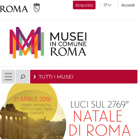
Acquista
Accedi
TUTTI I MUSEI