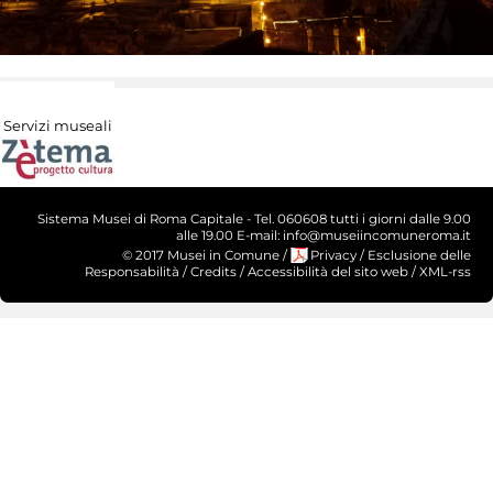
Servizi museali
Sistema Musei di Roma Capitale - Tel. 060608 tutti i giorni dalle 9.00
alle 19.00 E-mail: info@museiincomuneroma.it
© 2017 Musei in Comune
/
Privacy
/
Esclusione delle
Responsabilità
/
Credits
/
Accessibilità del sito web
/
XML-rss