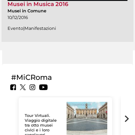
Musei in Musica 2016
Musei in Comune
10/12/2016
Evento|Manifestazioni
#MiCRoma
Tour Virtuali.
Viaggio digitale
tra otto musei
civici e i loro
Le 
capolavori
Sis