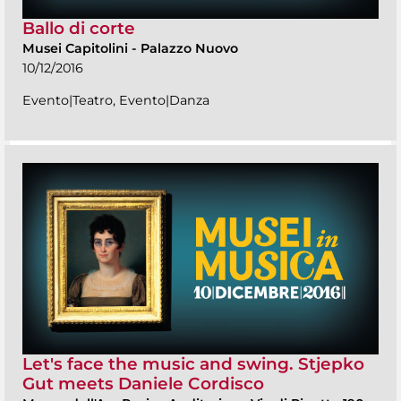
Ballo di corte
Musei Capitolini
-
Palazzo Nuovo
10/12/2016
Evento|Teatro, Evento|Danza
Let's face the music and swing. Stjepko
Gut meets Daniele Cordisco