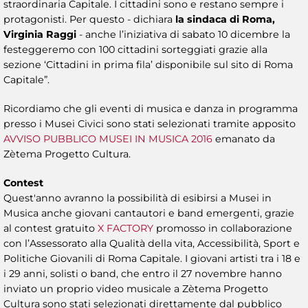
straordinaria Capitale. I cittadini sono e restano sempre i
protagonisti. Per questo - dichiara
la sindaca di Roma,
Virginia Raggi
- anche l’iniziativa di sabato 10 dicembre la
festeggeremo con 100 cittadini sorteggiati grazie alla
sezione ‘Cittadini in prima fila’ disponibile sul sito di Roma
Capitale”.
Ricordiamo che gli eventi di musica e danza in programma
presso i Musei Civici sono stati selezionati tramite apposito
AVVISO PUBBLICO MUSEI IN MUSICA 2016
emanato da
Zètema Progetto Cultura.
Contest
Quest'anno avranno la possibilità di esibirsi a Musei in
Musica anche giovani cantautori e band emergenti, grazie
al contest gratuito
X FACTORY
promosso in collaborazione
con l’Assessorato alla Qualità della vita, Accessibilità, Sport e
Politiche Giovanili di Roma Capitale. I giovani artisti tra i 18 e
i 29 anni, solisti o band, che entro il 27 novembre hanno
inviato un proprio video musicale a Zètema Progetto
Cultura sono stati selezionati direttamente dal pubblico