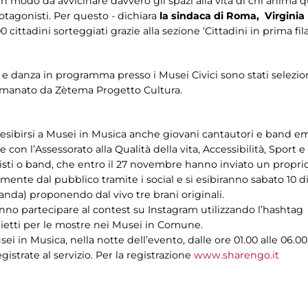
 in modo da avvicinare davvero gli spazi alla vita di chi anima q
otagonisti. Per questo - dichiara
la sindaca di Roma, Virginia
ittadini sorteggiati grazie alla sezione ‘Cittadini in prima fil
 e danza in programma presso i Musei Civici sono stati selezio
manato da Zètema Progetto Cultura.
 esibirsi a Musei in Musica anche giovani cantautori e band em
con l’Assessorato alla Qualità della vita, Accessibilità, Sport e
i, solisti o band, che entro il 27 novembre hanno inviato un pro
amente dal pubblico tramite i social e si esibiranno sabato 10 
da) proponendo dal vivo tre brani originali.
nno partecipare al contest su Instagram utilizzando l’hashtag
lietti per le mostre nei Musei in Comune.
ei in Musica, nella notte dell’evento, dalle ore 01.00 alle 06.00, 
gistrate al servizio. Per la registrazione
www.sharengo.it