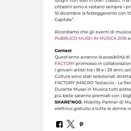
luoghi non solo in orari ‘classici’ ma
cittadini sono e restano sempre i pr
10 dicembre la festeggeremo con 100 c
Capitale”.
Ricordiamo che gli eventi di musica
PUBBLICO MUSEI IN MUSICA 2016
e
Contest
Quest'anno avranno la possibilità di
FACTORY
promosso in collaborazione 
I giovani artisti tra i 18 e i 29 ann
Cultura sono stati selezionati dirett
FACTORY (MACRO Testaccio - La Pelan
Durante Musei in Musica tutti potra
più belle saranno premiati con i big
SHARE’NGO
, Mobility Partner di Mus
elettrico gratuito a tutte le donne re