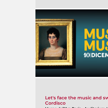
Let's face the music and s
Cordisco