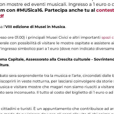
2 con mostre ed eventi musicali. Ingresso a 1 euro 
ram con #MUSica16. Partecipa anche tu al
contest
df
 l’
VIII edizione di Musei in Musica
.
so ore 01.00) i principali Musei Civici e altri importanti
spazi c
erale con possibilità di visitare le mostre ospitate e assistere 
ingresso simbolico pari a 1 euro (dove non indicato diversame
ma Capitale, Assessorato alla Crescita culturale - Sovrintend
ltura
.
to sera sorprendente tra la musica e l’arte, circondati dalle be
iscoprirli in veste notturna, per lasciarsi coinvolgere da stori
sica e visitare mostre che magari non siamo riusciti a visitare 
 sera inconsueto. Il tutto al costo del biglietto di 1 euro o 
i, cittadini e turisti. È un appuntamento che contribuisce ad arr