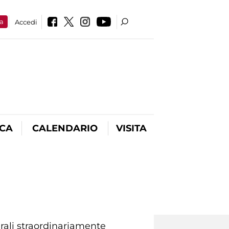
a
Accedi
ICA
CALENDARIO
VISITA
urali straordinariamente