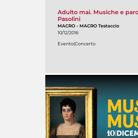
Adulto mai. Musiche e parol
Pasolini
MACRO
-
MACRO Testaccio
10/12/2016
Evento|Concerto