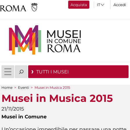
Acquista
Accedi
TUTTI I MUSEI
Home
>
Eventi
>
Musei in Musica 2015
Tu sei qui
Musei in Musica 2015
21/11/2015
Musei in Comune
Un’occasione imperdibile per passare una notte