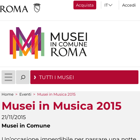
Acquista
Accedi
TUTTI I MUSEI
Home
>
Eventi
>
Musei in Musica 2015
Tu sei qui
Musei in Musica 2015
21/11/2015
Musei in Comune
Un’occasione imperdibile per passare una notte