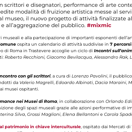
 con scrittori e disegnatori, performance di arte 
edite modalità di fruizione artistica messe al serviz
 museo, il nuovo progetto di attività finalizzate al
 e all’aggregazione del pubblico.
#mixmic
ri museali e alla partecipazione di importanti esponenti dell’art
 Comune
ospita un calendario di attività suddivise in
7 percorsi
o di Roma in Trastevere accoglie un ciclo di
Incontri sull’ani
i:
Roberto Recchioni, Giacomo Bevilacqua, Alessandro Rak, 
Incontro con gli scrittori
, a cura di
Lorenzo Pavolini
, il pubblic
ndotti da
Valerio Magrelli
,
Edoardo Albinati
,
Dacia Maraini
,
M
 ai musei ospitanti.
rmance nei Musei di Roma
, in
collaborazione con
Orlando Edi
inizione degli spazi museali grazie alle azioni performative di 
terina Silva
,
Grossi Maglioni
,
Elena Bellantoni
e
Carola Spad
al patrimonio in chiave interculturale
, ospitato dai Mercati di