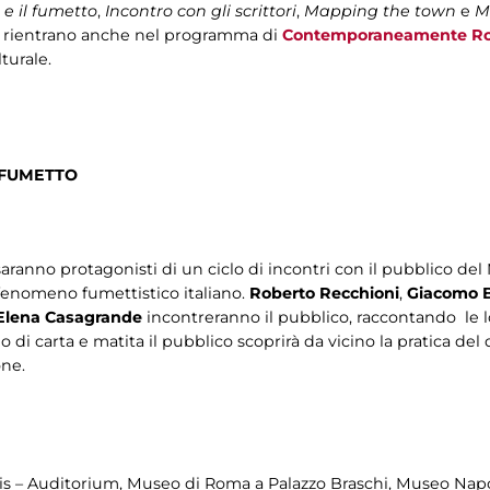
 e il fumetto
,
Incontro con gli scrittori
,
Mapping the town
e
Mi
e
rientrano anche nel programma di
Contemporaneamente R
turale.
 FUMETTO
aranno protagonisti di un ciclo di incontri con il pubblico de
 fenomeno fumettistico italiano.
Roberto Recchioni
,
Giacomo B
Elena Casagrande
incontreranno il pubblico, raccontando le l
io di carta e matita il pubblico scoprirà da vicino la pratica de
one.
acis – Auditorium, Museo di Roma a Palazzo Braschi, Museo Na