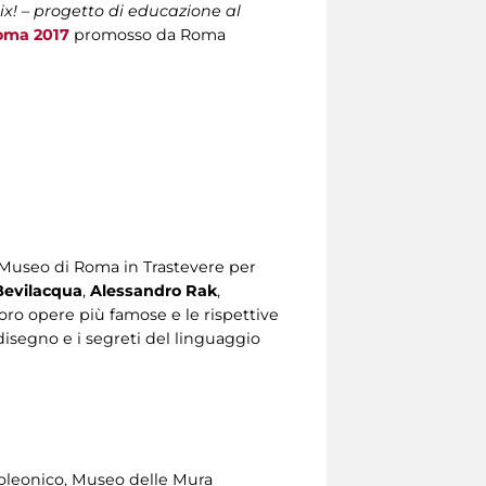
x! – progetto di educazione al
oma 2017
promosso da Roma
l Museo di Roma in Trastevere per
evilacqua
,
Alessandro Rak
,
oro opere più famose e le rispettive
l disegno e i segreti del linguaggio
poleonico, Museo delle Mura