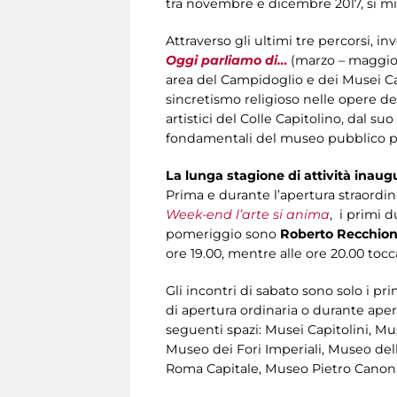
tra novembre e dicembre 2017, si mira
Attraverso gli ultimi tre percorsi, in
Oggi parliamo di…
(marzo – maggio
area del Campidoglio e dei Musei Capi
sincretismo religioso nelle opere de
artistici del Colle Capitolino, dal 
fondamentali del museo pubblico pi
La lunga stagione di attività inaug
Prima e durante l’apertura straordina
Week-end l’arte si anima
, i primi d
pomeriggio sono
Roberto Recchion
ore 19.00, mentre alle ore 20.00 toc
Gli incontri di sabato sono solo i pr
di apertura ordinaria o durante apert
seguenti spazi: Musei Capitolini, Mu
Museo dei Fori Imperiali, Museo de
Roma Capitale, Museo Pietro Canonic