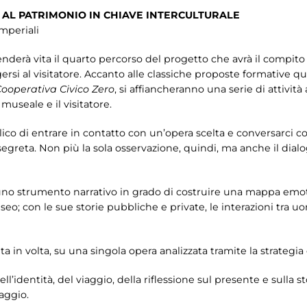
 AL PATRIMONIO IN CHIAVE INTERCULTURALE
Imperiali
enderà vita il quarto percorso del progetto che avrà il compito 
gersi al visitatore. Accanto alle classiche proposte formative qu
ooperativa Civico Zero
, si affiancheranno una serie di attività
 museale e il visitatore.
ico di entrare in contatto con un’opera scelta e conversarci
ia segreta. Non più la sola osservazione, quindi, ma anche il di
uno strumento narrativo in grado di costruire una mappa emotiv
o; con le sue storie pubbliche e private, le interazioni tra uom
ta in volta, su una singola opera analizzata tramite la strategia
’identità, del viaggio, della riflessione sul presente e sulla s
aggio.