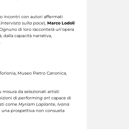
so incontri con autori affermati
(
Intervista sulla pace
),
Marco Lodoli
 Ognuno di loro racconterà un’opera
 dalla capacità narrativa,
.
Torlonia, Museo Pietro Canonica,
 misura da selezionati artisti
bizioni di
performing art
capace di
isti come
Myriam Laplante
,
Ivana
ri una prospettiva non consueta