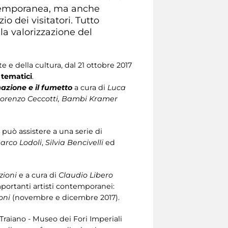
contemporanea, ma anche
io dei visitatori. Tutto
la valorizzazione del
e e della cultura, dal 21 ottobre 2017
 tematici
.
mazione e il fumetto
a cura di
Luca
Lorenzo Ceccotti, Bambi Kramer
o può assistere a una serie di
arco Lodoli
,
Silvia Bencivelli
ed
zioni
e a cura di
Claudio Libero
importanti artisti contemporanei:
oni
(novembre e dicembre 2017).
 Traiano - Museo dei Fori Imperiali