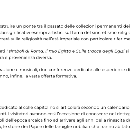
costruire un ponte tra il passato delle collezioni permanenti de
ai significativi esempi artistici sul tema del sincretismo religi
zzerà sulla religiosità nell’età imperiale con particolare riferime
lati
I simboli di Roma
,
Il mio Egitto
e
Sulle tracce degli Egizi
si
ra e provenienza diversa.
narrazione e musicali, due conferenze dedicate alle esperienze d
no, infine, la vasta offerta formativa.
dicato al colle capitolino si articolerà secondo un calendario 
ti. I visitatori avranno così l’occasione di conoscere nel dettag
dell’epoca arcaica fino ad arrivare agli anni della rinascita del 
 storie dei Papi e delle famiglie nobiliari che hanno abitato i 