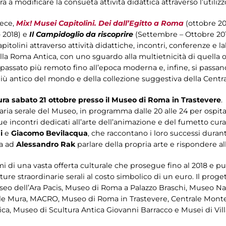
 a modificare la consueta attività didattica attraverso l’utiliz
vece,
Mix! Musei Capitolini. Dei dall’Egitto a Roma
(ottobre 20
 2018) e
Il Campidoglio da riscoprire
(Settembre – Ottobre 2018
tolini attraverso attività didattiche, incontri, conferenze e la
lla Roma Antica, con uno sguardo alla multietnicità di quella od
suo passato più remoto fino all’epoca moderna e, infine, si pass
ù antico del mondo e della collezione suggestiva della Centr
ura sabato 21 ottobre presso il Museo di Roma in Trastevere
.
ria serale del Museo, in programma dalle 20 alle 24 per ospitare
ue incontri dedicati all’arte dell’animazione e del fumetto curat
i
e
Giacomo Bevilacqua
, che raccontano i loro successi durant
ca ad
Alessandro Rak
parlare della propria arte e rispondere a
imi di una vasta offerta culturale che prosegue fino al 2018 e pu
ure straordinarie serali al costo simbolico di un euro. Il proget
seo dell’Ara Pacis, Museo di Roma a Palazzo Braschi, Museo Nap
lle Mura, MACRO, Museo di Roma in Trastevere, Centrale Monte
a, Museo di Scultura Antica Giovanni Barracco e Musei di Villa