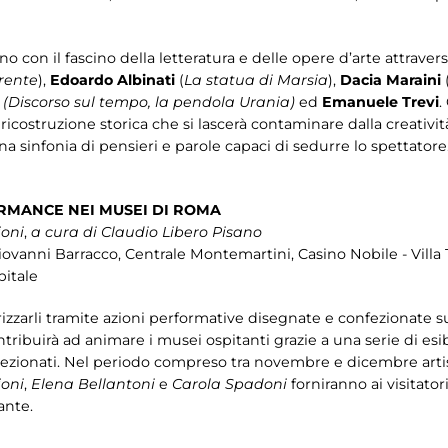
no con il fascino della letteratura e delle opere d’arte attraver
rente
),
Edoardo Albinati
(
La statua di Marsia
),
Dacia Maraini
i
(Discorso sul tempo, la pendola Urania)
ed
Emanuele Trevi
.
costruzione storica che si lascerà contaminare dalla creatività,
a sinfonia di pensieri e parole capaci di sedurre lo spettatore
RMANCE NEI MUSEI DI ROMA
ioni
,
a cura di Claudio Libero Pisano
vanni Barracco, Centrale Montemartini, Casino Nobile - Villa 
pitale
rizzarli tramite azioni performative disegnate e confezionate su
tribuirà ad animare i musei ospitanti grazie a una serie di esi
elezionati. Nel periodo compreso tra novembre e dicembre art
ioni
,
Elena Bellantoni
e
Carola Spadoni
forniranno ai visitato
ante.