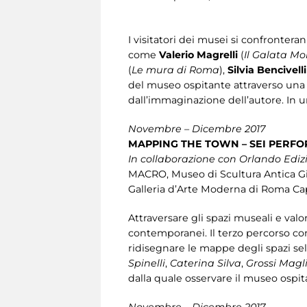
I visitatori dei musei si confronteran
come
Valerio Magrelli
(
Il Galata Mo
(
Le mura di Roma
),
Silvia Bencivell
del museo ospitante attraverso una ri
dall’immaginazione dell’autore. In un
Novembre – Dicembre 2017
MAPPING THE TOWN – SEI PERFO
In collaborazione con Orlando Ediz
MACRO, Museo di Scultura Antica Gio
Galleria d’Arte Moderna di Roma Ca
Attraversare gli spazi museali e valo
contemporanei. Il terzo percorso con
ridisegnare le mappe degli spazi s
Spinelli
,
Caterina Silva
,
Grossi Magl
dalla quale osservare il museo ospit
Novembre – Dicembre 2017