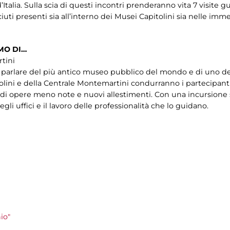
Italia. Sulla scia di questi incontri prenderanno vita 7 visite 
iuti presenti sia all’interno dei Musei Capitolini sia nelle imm
MO DI…
tini
er parlare del più antico museo pubblico del mondo e di uno de
itolini e della Centrale Montemartini condurranno i partecipant
a di opere meno note e nuovi allestimenti. Con una incursione
gli uffici e il lavoro delle professionalità che lo guidano.
io"