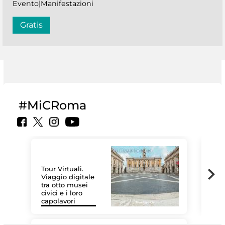
Evento|Manifestazioni
Gratis
#MiCRoma
Tour Virtuali.
Viaggio digitale
tra otto musei
civici e i loro
Le 
capolavori
Sis