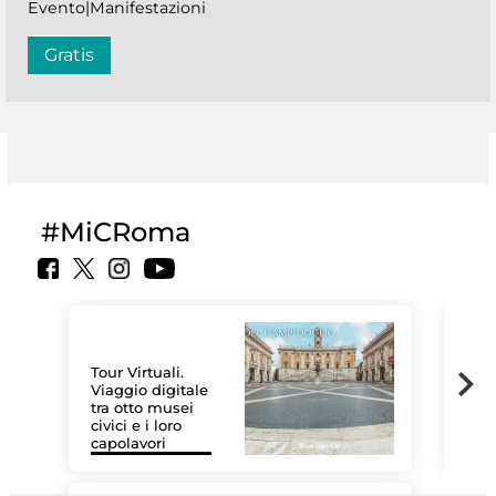
Evento|Manifestazioni
Gratis
#MiCRoma
Tour Virtuali.
Viaggio digitale
tra otto musei
civici e i loro
Le 
capolavori
Sis