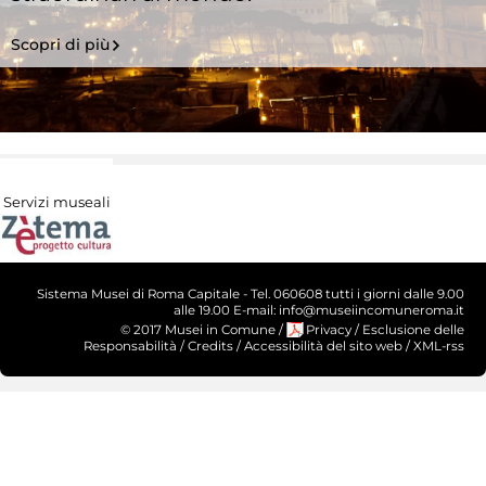
Scopri di più
Servizi museali
Sistema Musei di Roma Capitale - Tel. 060608 tutti i giorni dalle 9.00
alle 19.00 E-mail: info@museiincomuneroma.it
© 2017 Musei in Comune
/
Privacy
/
Esclusione delle
Responsabilità
/
Credits
/
Accessibilità del sito web
/
XML-rss