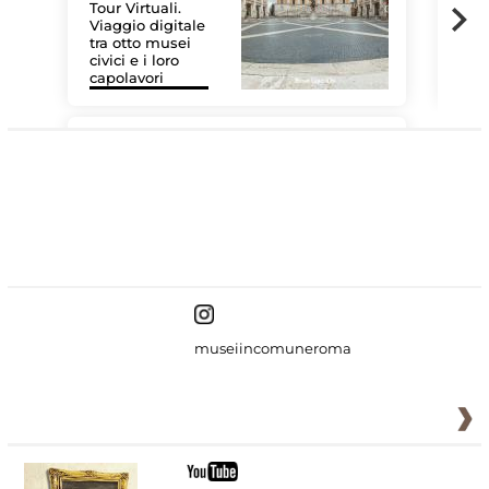
Tour Virtuali.
Viaggio digitale
tra otto musei
civici e i loro
Le 
capolavori
Sis
#DiscoverMiC
museiincomuneroma