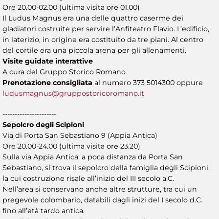
Ore 20.00-02.00 (ultima visita ore 01.00)
Il Ludus Magnus era una delle quattro caserme dei
gladiatori costruite per servire l’Anfiteatro Flavio. L’edificio,
in laterizio, in origine era costituito da tre piani. Al centro
del cortile era una piccola arena per gli allenamenti.
Visite guidate interattive
A cura del Gruppo Storico Romano
Prenotazione consigliata
al numero 373 5014300 oppure
ludusmagnus@gruppostoricoromano.it
----------------------
Sepolcro degli Scipioni
Via di Porta San Sebastiano 9 (Appia Antica)
Ore 20.00-24.00 (ultima visita ore 23.20)
Sulla via Appia Antica, a poca distanza da Porta San
Sebastiano, si trova il sepolcro della famiglia degli Scipioni,
la cui costruzione risale all’inizio del III secolo a.C.
Nell’area si conservano anche altre strutture, tra cui un
pregevole colombario, databili dagli inizi del I secolo d.C.
fino all’età tardo antica.