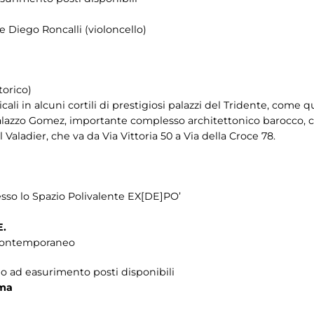
e Diego Roncalli (violoncello)
torico)
li in alcuni cortili di prestigiosi palazzi del Tridente, come q
 Palazzo Gomez, importante complesso architettonico barocco, co
l Valadier, che va da Via Vittoria 50 a Via della Croce 78.
esso lo Spazio Polivalente EX[DE]PO’
.
a contemporaneo
ino ad easurimento posti disponibili
ima