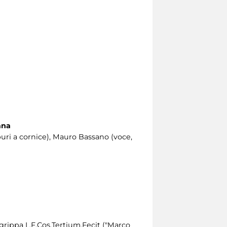
ana
mburi a cornice), Mauro Bassano (voce,
grippa L.F.Cos.Tertium.Fecit ("Marco