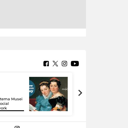
Google Arts &
Culture: 15 musei
istema Musei
si raccontano
ocial
grazie alla
work
tecnologia