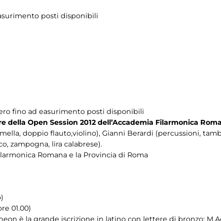
easurimento posti disponibili
ibero fino ad easurimento posti disponibili
tore della Open Session 2012 dell’Accademia Filarmonica Rom
amella, doppio flauto,violino), Gianni Berardi (percussioni, ta
co, zampogna, lira calabrese).
Filarmonica Romana e la Provincia di Roma
)
re 01.00)
eon è la grande iscrizione in latino con lettere di bronzo: M.A