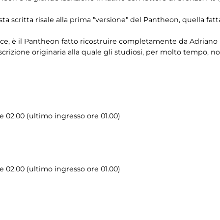
questa scritta risale alla prima "versione" del Pantheon, quella f
vece, è il Pantheon fatto ricostruire completamente da Adriano n
iscrizione originaria alla quale gli studiosi, per molto tempo, n
le 02.00 (ultimo ingresso ore 01.00)
le 02.00 (ultimo ingresso ore 01.00)