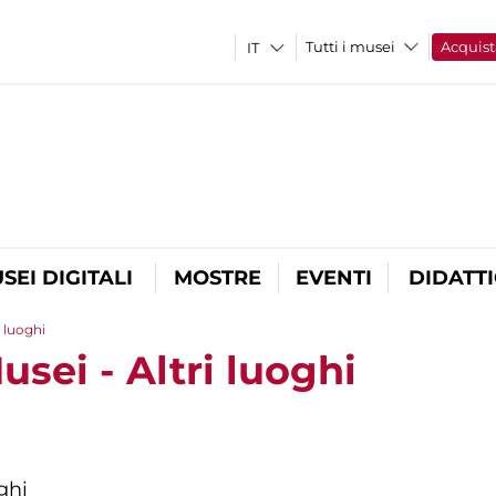
Tutti i musei
Acquist
SEI DIGITALI
MOSTRE
EVENTI
DIDATT
i luoghi
usei - Altri luoghi
ghi