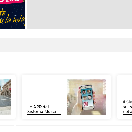
Il S
Le APP del
sui s
Sistema Musei
net