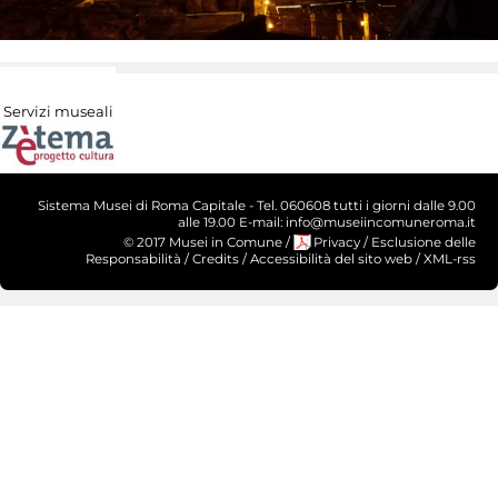
Servizi museali
Sistema Musei di Roma Capitale - Tel. 060608 tutti i giorni dalle 9.00
alle 19.00 E-mail: info@museiincomuneroma.it
© 2017 Musei in Comune
/
Privacy
/
Esclusione delle
Responsabilità
/
Credits
/
Accessibilità del sito web
/
XML-rss