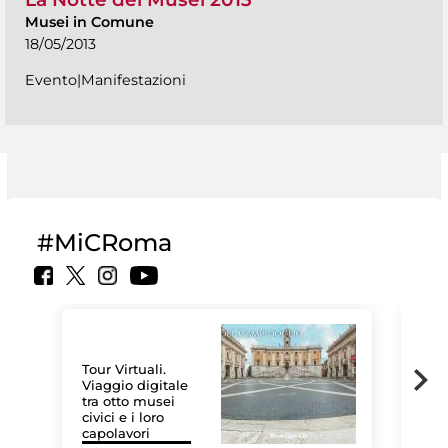
Musei in Comune
18/05/2013
Evento|Manifestazioni
#MiCRoma
Tour Virtuali.
Viaggio digitale
tra otto musei
civici e i loro
Le 
capolavori
Sis