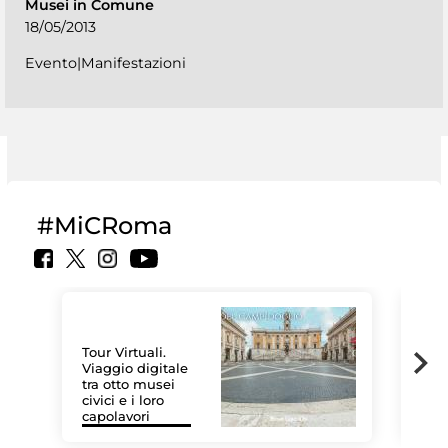
Musei in Comune
18/05/2013
Evento|Manifestazioni
#MiCRoma
Tour Virtuali.
Viaggio digitale
tra otto musei
civici e i loro
Le 
capolavori
Sis