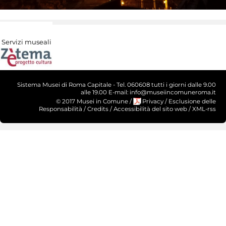
Servizi museali
Sistema Musei di Roma Capitale - Tel. 060608 tutti i giorni dalle 9.00
alle 19.00 E-mail: info@museiincomuneroma.it
© 2017 Musei in Comune
/
Privacy
/
Esclusione delle
Responsabilità
/
Credits
/
Accessibilità del sito web
/
XML-rss