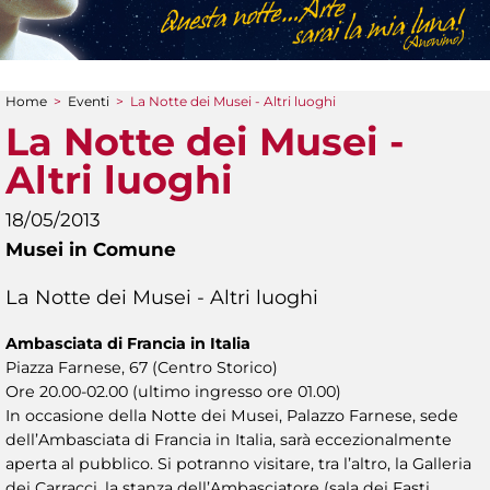
Home
>
Eventi
>
La Notte dei Musei - Altri luoghi
Tu sei qui
La Notte dei Musei -
Altri luoghi
18/05/2013
Musei in Comune
La Notte dei Musei - Altri luoghi
Ambasciata di Francia in Italia
Piazza Farnese, 67 (Centro Storico)
Ore 20.00-02.00 (ultimo ingresso ore 01.00)
In occasione della Notte dei Musei, Palazzo Farnese, sede
dell’Ambasciata di Francia in Italia, sarà eccezionalmente
aperta al pubblico. Si potranno visitare, tra l’altro, la Galleria
dei Carracci, la stanza dell’Ambasciatore (sala dei Fasti