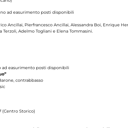
icano)
fino ad easurimento posti disponibili
ico Ancillai, Pierfrancesco Ancillai, Alessandra Boi, Enrique
a Terzoli, Adelmo Togliani e Elena Tommasini.
no ad easurimento posti disponibili
uo”
Barone, contrabbasso
sic
 (Centro Storico)