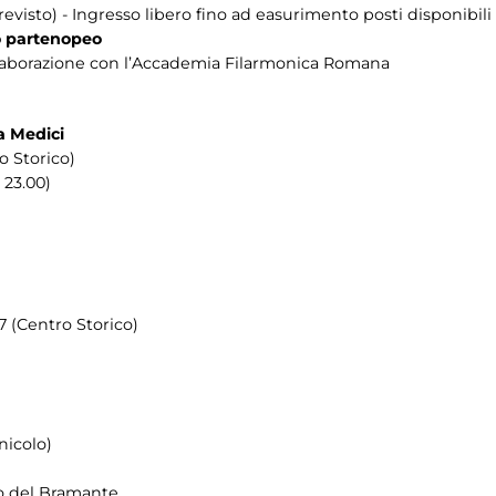
evisto) - Ingresso libero fino ad easurimento posti disponibili
o partenopeo
llaborazione con l’Accademia Filarmonica Romana
a Medici
ro Storico)
 23.00)
7 (Centro Storico)
nicolo)
to del Bramante