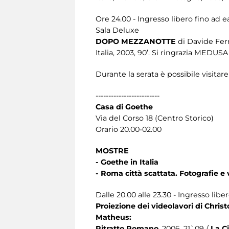
Ore 24.00 - Ingresso libero fino ad 
Sala Deluxe
DOPO MEZZANOTTE
di Davide Ferr
Italia, 2003, 90’. Si ringrazia MEDUS
Durante la serata è possibile visitar
-------------------------
Casa di Goethe
Via del Corso 18 (Centro Storico)
Orario 20.00-02.00
MOSTRE
- Goethe in Italia
- Roma città scattata. Fotografie e
Dalle 20.00 alle 23.30 - Ingresso lib
Proiezione dei videolavori di Chri
Matheus:
Ritratto Romano
, 2006, 21`09 /
La C