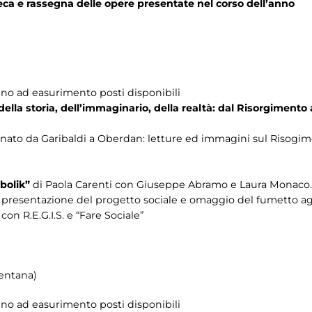
teca e rassegna delle opere presentate nel corso dell’anno
fino ad easurimento posti disponibili
lla storia, dell’immaginario, della realtà: dal Risorgimento
nato da Garibaldi a Oberdan: letture ed immagini sul Risogim
abolik”
di Paola Carenti con Giuseppe Abramo e Laura Monaco.
:
presentazione del progetto sociale e omaggio del fumetto agl
con R.E.G.I.S. e “Fare Sociale”
mentana)
fino ad easurimento posti disponibili