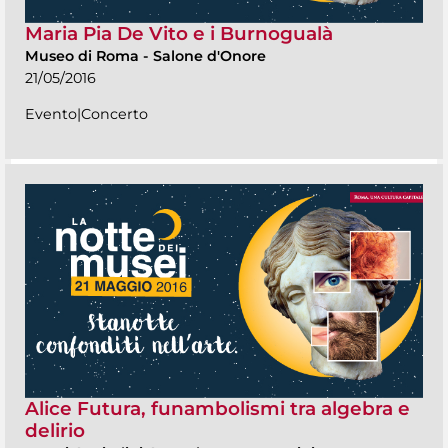
Maria Pia De Vito e i Burnogualà
Museo di Roma
-
Salone d'Onore
21/05/2016
Evento|Concerto
Alice Futura, funambolismi tra algebra e
delirio