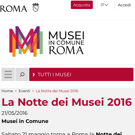
Acquista
Accedi
TUTTI I MUSEI
Home
>
Eventi
>
La Notte dei Musei 2016
Tu sei qui
La Notte dei Musei 2016
21/05/2016
Musei in Comune
Sabato 21 maggio torna a Roma la
Notte dei