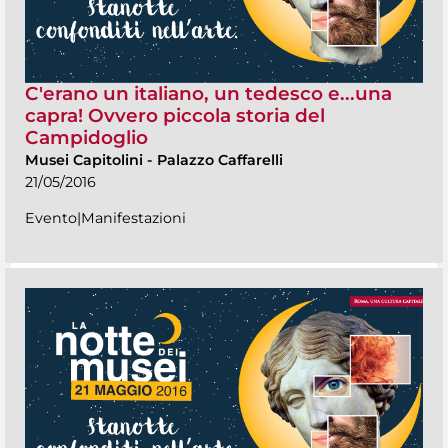
C'erano un italiano, un tedesco e...una
capra! Ovvero piccola storia del
Campidoglio
Musei Capitolini
-
Palazzo Caffarelli
21/05/2016
Evento|Manifestazioni