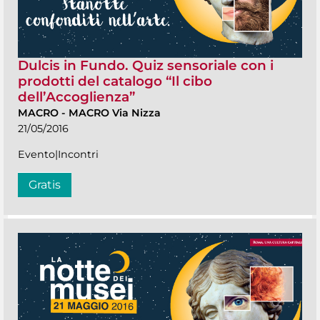
Dulcis in Fundo. Quiz sensoriale con i
prodotti del catalogo “Il cibo
dell’Accoglienza”
MACRO
-
MACRO Via Nizza
21/05/2016
Evento|Incontri
Gratis