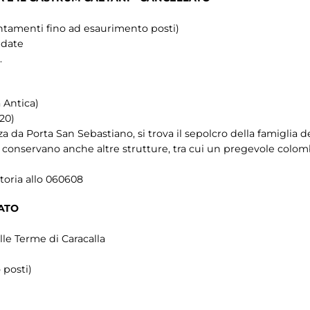
ppuntamenti fino ad esaurimento posti)
idate
.
 Antica)
.20)
a da Porta San Sebastiano, si trova il sepolcro della famiglia de
a si conservano anche altre strutture, tra cui un pregevole colomba
toria allo 060608
ATO
lle Terme di Caracalla
posti)