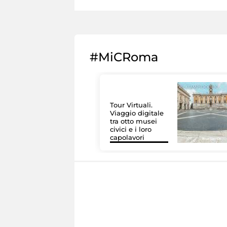
#MiCRoma
Tour Virtuali.
Viaggio digitale
tra otto musei
civici e i loro
capolavori