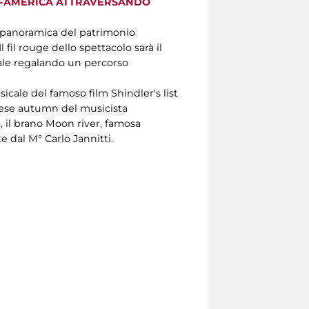
ORD-AMERICA ATTRAVERSANDO
ia panoramica del patrimonio
 fil rouge dello spettacolo sarà il
cale regalando un percorso
icale del famoso film Shindler's list
nese autumn del musicista
il brano Moon river, famosa
e dal M° Carlo Jannitti.