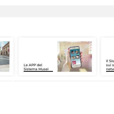
Il S
Le APP del
sui s
Sistema Musei
net