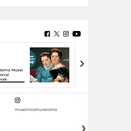
Google Arts &
Culture: 15 musei
istema Musei
si raccontano
ocial
grazie alla
work
tecnologia
museiincomuneroma