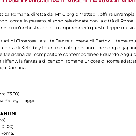
E DEI POPOLI: VIAGGIO TRA LE MUSICHE DA ROMA AL N
stica Romana, diretta dal M° Giorgio Matteoli, offrirà un'amp
ggi come in passato, si sono relazionate con la città di Roma. Il
rie di un'orchestra a plettro, ripercorrerà queste tappe musi
riazi di Cimarosa, la suite Danze rumene di Bartok, il tema mus
iù nota di Ketèlbey In un mercato persiano, The song of japa
te Mexicana del compositore contemporaneo Eduardo Angulo, 
 Tiffany, la fantasia di canzoni romane Er core di Roma adattat
tica Romana.
ore 23,30)
a Pellegrinaggi.
ENTINI
co)
 01.00)
i Roma.