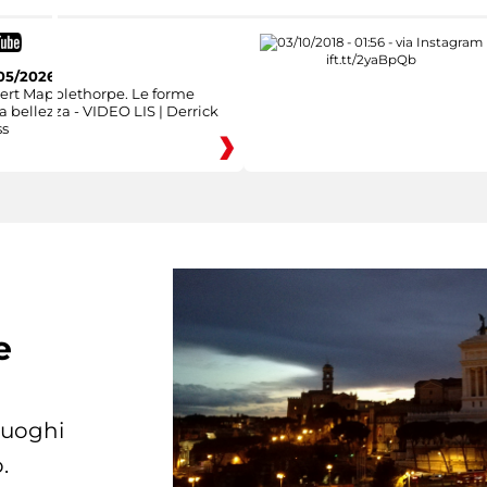
05/2026
ert Mapplethorpe. Le forme
a bellezza - VIDEO LIS | Derrick
ss
e
 luoghi
.