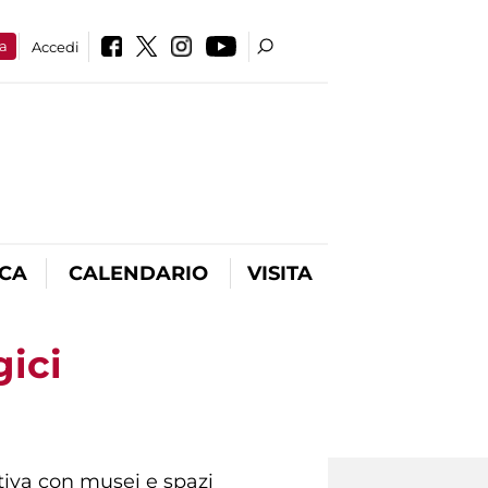
a
Accedi
ICA
CALENDARIO
VISITA
gici
iativa con musei e spazi