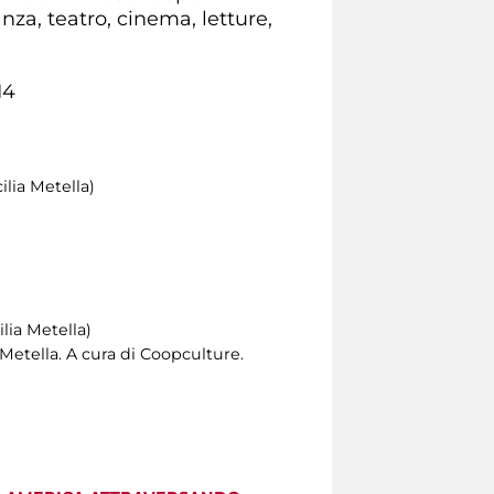
anza, teatro, cinema, letture,
14
ilia Metella)
lia Metella)
Metella. A cura di Coopculture.