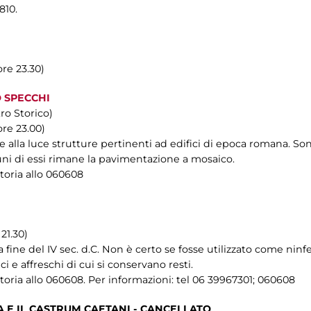
810.
ore 23.30)
 SPECCHI
tro Storico)
ore 23.00)
e alla luce strutture pertinenti ad edifici di epoca romana. So
alcuni di essi rimane la pavimentazione a mosaico.
toria allo 060608
21.30)
la fine del IV sec. d.C. Non è certo se fosse utilizzato come ninfe
 e affreschi di cui si conservano resti.
oria allo 060608. Per informazioni: tel 06 39967301; 060608
A E IL CASTRUM CAETANI - CANCELLATO