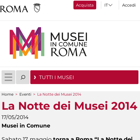
Acquista
Accedi
TUTTI I MUSEI
Home
>
Eventi
>
La Notte dei Musei 2014
Tu sei qui
La Notte dei Musei 2014
17/05/2014
Musei in Comune
Sabato 17 maggio
torna a Roma “La Notte dei