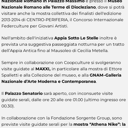
Nazionale Romano in Palazzo Massimo
e presso il
Museo
Nazionale Romano alle Terme di Diocleziano
, dove si potrà
visitare anche la mostra collettiva dei finalisti dell'edizione
2013-2014 di CENTRO-PERIFERIA, il Concorso Internazionale
Federculture per Giovani Artisti.
Nell'ambito dell'iniziativa
Appia Sotto Le Stelle
inoltre è
prevista una suggestiva passeggiata notturna per un tratto
dell’Appia Antica fino al Mausoleo di Cecilia Metella.
Sempre in collaborazione con Coopculture si svolgeranno
visite guidate al
MAXXI,
in particolare alla mostra di Ettore
Spalletti e alla Collezione del museo, e alla
GNAM–Galleria
Nazionale d’Arte Moderna e Contemporanea
.
Il
Palazzo Senatorio
sarà aperto, con inconsuete visite
guidate serali, dalle ore 20 alle ore 01.00 (ultimo ingresso ore
00.30).
In collaborazione con la Fondazione Sorgente Group, sono
previste visite guidate serali per la
mostra “Athena Nike”: la