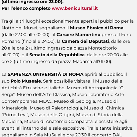
(ultimo ingresso ore 23.00).
Per l’elenco completo
www.beniculturali.it
Tra gli altri luoghi eccezionalmente aperti al pubblico per la
Notte dei Musei, segnaliamo il
Museo Ebraico di Roma
(dalle 22.00 alle 02.00), il
Carcere Mamertino
presso il Foro
Romano (fino alle 24.00), la
Camera dei Deputati
, dalle ore
20 alle ore 2 (ultimo ingresso da piazza Montecitorio
all’01.00), e il
Senato della Repubblica
, dalle ore 20.00 alle
ore 2 (ultimo ingresso da piazza Madama all’01.00).
La
SAPIENZA UNIVERSITÀ DI ROMA
aprirà al pubblico il
suo
Polo Museale
. Sarà possibile visitare il Museo delle
Antichità Etrusche e Italiche, Museo di Antropologia “G.
Sergi”, Museo dell’Arte Classica, Museo Laboratorio Arte
Contemporanea MLAC, Museo di Geologia, Museo di
Mineralogia, Museo di Paleontologia, Museo di Chimica
“Primo Levi”, Museo delle Origini, Museo di Storia della
Medicina, Museo di Anatomia Comparata, e assistere agli
eventi all’interno delle sale espositive. Tra le tante iniziative,
segnaliamo in Sala MuSa alle ore 20.30 il concerto DAL