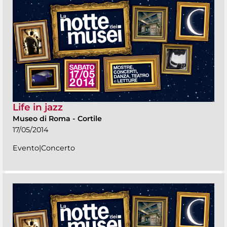
Life in jazz
Museo di Roma
-
Cortile
17/05/2014
Evento|Concerto