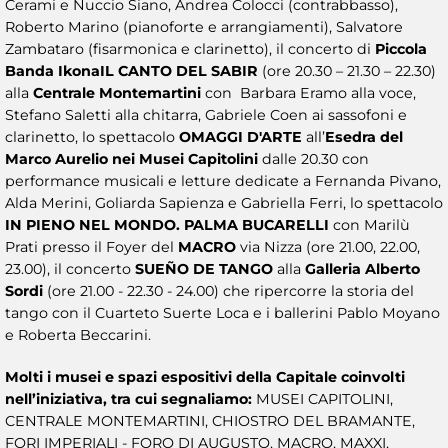
Cerami e Nuccio Siano, Andrea Colocci (contrabbasso),
Roberto Marino (pianoforte e arrangiamenti), Salvatore
Zambataro (fisarmonica e clarinetto), il concerto di
Piccola
Banda Ikona
IL CANTO DEL SABIR
(ore 20.30 – 21.30 – 22.30)
alla
Centrale Montemartini
con Barbara Eramo alla voce,
Stefano Saletti alla chitarra, Gabriele Coen ai sassofoni e
clarinetto, lo spettacolo
OMAGGI D'ARTE
all’
Esedra del
Marco Aurelio nei Musei Capitolini
dalle 20.30 con
performance musicali e letture dedicate a Fernanda Pivano,
Alda Merini, Goliarda Sapienza e Gabriella Ferri, lo spettacolo
IN PIENO NEL MONDO. PALMA BUCARELLI
con Marilù
Prati presso il Foyer del
MACRO
via Nizza (ore 21.00, 22.00,
23.00), il concerto
SUEÑO DE TANGO
alla
Galleria Alberto
Sordi
(ore 21.00 - 22.30 - 24.00) che ripercorre
la storia del
tango con il Cuarteto Suerte Loca e i ballerini Pablo Moyano
e Roberta Beccarini.
Molti i musei e spazi espositivi della Capitale coinvolti
nell’iniziativa, tra cui segnaliamo:
MUSEI CAPITOLINI,
CENTRALE MONTEMARTINI, CHIOSTRO DEL BRAMANTE,
FORI IMPERIALI - FORO DI AUGUSTO, MACRO, MAXXI,