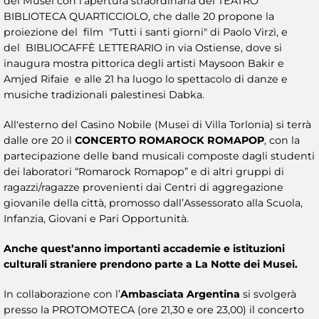
dei Musei con l’apertura straordinaria del TEATRO
BIBLIOTECA QUARTICCIOLO, che dalle 20 propone
la
proiezione del film "Tutti i santi giorni" di Paolo Virzì, e
del
BIBLIOCAFFÈ LETTERARIO in via Ostiense, dove si
inaugura mostra pittorica degli artisti Maysoon Bakir e
Amjed Rifaie e alle 21 ha luogo lo spettacolo di danze e
musiche tradizionali palestinesi Dabka.
All'esterno del Casino Nobile (Musei di Villa Torlonia) si terrà
dalle ore 20 il
CONCERTO ROMAROCK ROMAPOP
, con la
partecipazione delle band musicali composte dagli studenti
dei laboratori “Romarock Romapop” e di altri gruppi di
ragazzi/ragazze provenienti dai Centri di aggregazione
giovanile della città, promosso dall’Assessorato alla Scuola,
Infanzia, Giovani e Pari Opportunità.
Anche quest’anno importanti accademie e istituzioni
culturali straniere prendono parte a La Notte dei Musei.
In collaborazione con l’
Ambasciata Argentina
si svolgerà
presso la
PROTOMOTECA (ore 21,30 e ore 23,00) il concerto