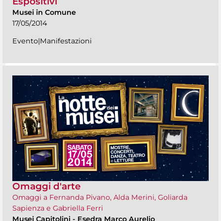
Espositivi
Musei in Comune
17/05/2014
Evento|Manifestazioni
Omaggi d'arte
Omaggi a Fernanda Pivano, Alda Merini, Goliarda
Sapienza e Gabriella Ferri
Musei Capitolini
-
Esedra Marco Aurelio