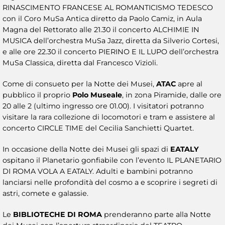
RINASCIMENTO FRANCESE AL ROMANTICISMO TEDESCO
con il Coro MuSa Antica diretto da Paolo Camiz, in Aula
Magna del Rettorato alle 21.30 il concerto ALCHIMIE IN
MUSICA
dell’orchestra MuSa Jazz, diretta da Silverio Cortesi,
e alle ore 22.30 il concerto PIERINO E IL LUPO dell’orchestra
MuSa Classica, diretta dal Francesco Vizioli.
Come di consueto per la Notte dei Musei,
ATAC
apre al
pubblico il proprio
Polo Museale
, in zona Piramide, dalle ore
20 alle 2 (ultimo ingresso ore 01.00). I visitatori potranno
visitare la rara collezione di locomotori e tram e assistere al
concerto CIRCLE TIME del Cecilia Sanchietti Quartet.
In occasione della Notte dei Musei gli spazi di
EATALY
ospitano il Planetario gonfiabile con l’evento IL PLANETARIO
DI ROMA VOLA A EATALY. Adulti e bambini potranno
lanciarsi nelle profondità del cosmo a e scoprire i segreti di
astri, comete e galassie.
Le
BIBLIOTECHE DI ROMA
prenderanno parte alla Notte