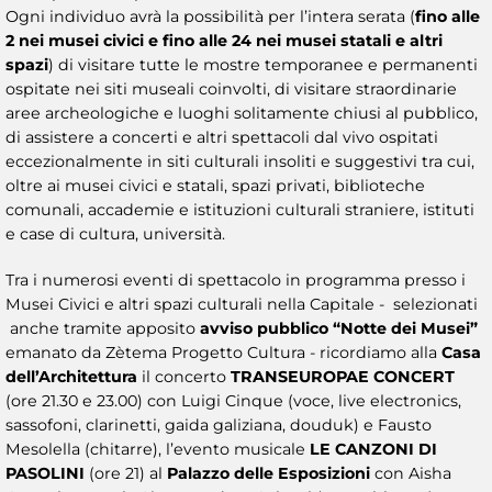
Ogni individuo avrà la possibilità per l’intera serata (
fino alle
2 nei musei civici e fino alle 24 nei musei statali e altri
spazi
) di visitare tutte le mostre temporanee e permanenti
ospitate nei siti museali coinvolti, di visitare straordinarie
aree archeologiche e luoghi solitamente chiusi al pubblico,
di assistere a concerti e altri spettacoli dal vivo ospitati
eccezionalmente in siti culturali insoliti e suggestivi tra cui,
oltre ai musei civici e statali, spazi privati, biblioteche
comunali, accademie e istituzioni culturali straniere, istituti
e case di cultura, università.
Tra i numerosi eventi di spettacolo in programma presso i
Musei Civici e altri spazi culturali nella Capitale - selezionati
anche tramite apposito
avviso pubblico “Notte dei Musei”
emanato da Zètema Progetto Cultura - ricordiamo alla
Casa
dell’Architettura
il concerto
TRANSEUROPAE CONCERT
(ore 21.30 e 23.00) con Luigi Cinque (voce, live electronics,
sassofoni, clarinetti, gaida galiziana, douduk) e Fausto
Mesolella (chitarre), l’evento musicale
LE CANZONI DI
PASOLINI
(ore 21) al
Palazzo delle Esposizioni
con Aisha