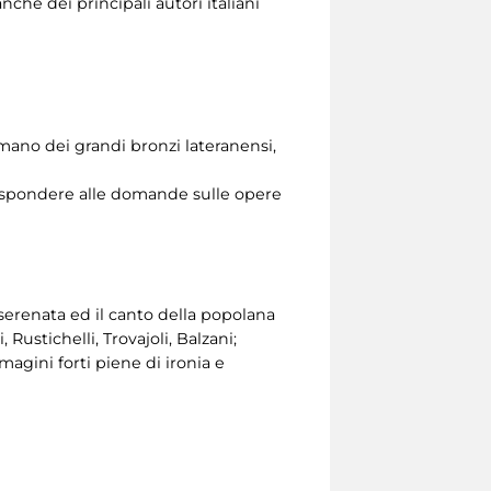
che dei principali autori italiani
mano dei grandi bronzi lateranensi,
r rispondere alle domande sulle opere
serenata ed il canto della popolana
Rustichelli, Trovajoli, Balzani;
magini forti piene di ironia e