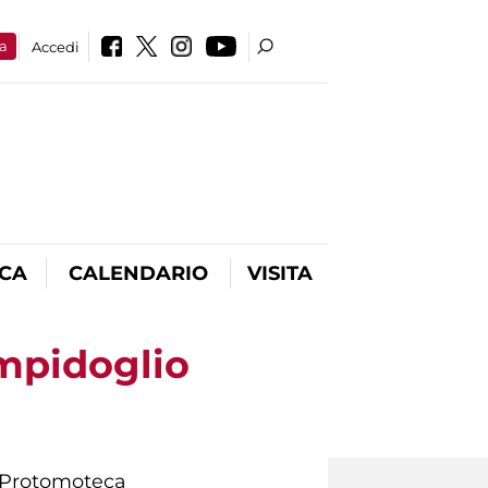
a
Accedi
ICA
CALENDARIO
VISITA
ampidoglio
 e Protomoteca