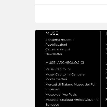
MUSEI
Il sistema museale
Pubblicazioni
Carta dei servizi
Newsletter
MUSEI ARCHEOLOGICI
V
Musei Capitolini
Musei Capitolini Centrale
A
Montemartini
L
Mercati di Traiano Museo dei Fori
Imperiali
Museo dell'Ara Pacis
Museo di Scultura Antica Giovanni
Barracco