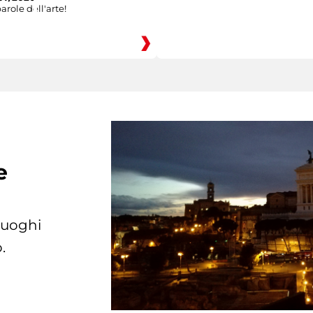
arole dell'arte!
e
 luoghi
.