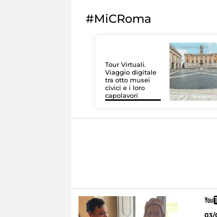
#MiCRoma
Tour Virtuali.
Viaggio digitale
tra otto musei
civici e i loro
capolavori
03/