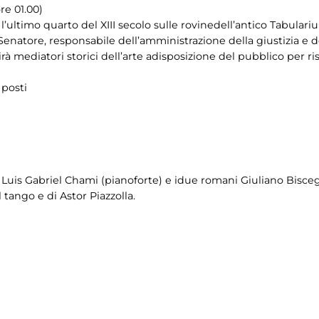
re 01.00)
e l’ultimo quarto del XIII secolo sulle rovinedell’antico Tabular
Senatore, responsabile dell’amministrazione della giustizia e de
rirà mediatori storici dell’arte adisposizione del pubblico per
 posti
e Luis Gabriel Chami (pianoforte) e idue romani Giuliano Bisceg
 tango e di Astor Piazzolla.