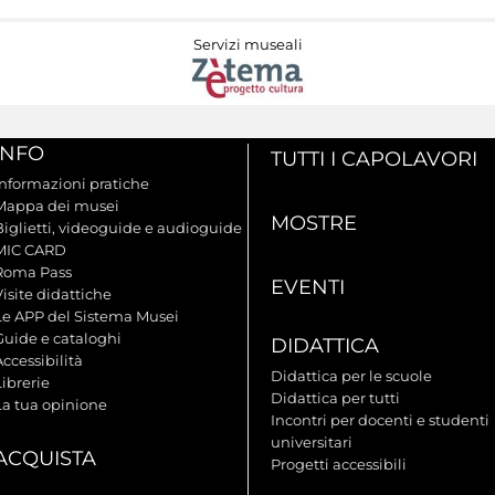
Servizi museali
INFO
TUTTI I CAPOLAVORI
Informazioni pratiche
Mappa dei musei
MOSTRE
Biglietti, videoguide e audioguide
MIC CARD
Roma Pass
EVENTI
isite didattiche
Le APP del Sistema Musei
Guide e cataloghi
DIDATTICA
ccessibilità
Didattica per le scuole
ibrerie
Didattica per tutti
La tua opinione
Incontri per docenti e studenti
universitari
ACQUISTA
Progetti accessibili