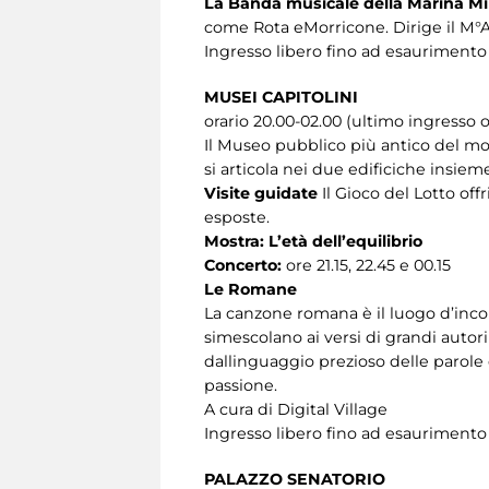
La Banda musicale della Marina Mil
come Rota eMorricone. Dirige il M°
Ingresso libero fino ad esaurimento
MUSEI CAPITOLINI
orario 20.00-02.00 (ultimo ingresso o
Il Museo pubblico più antico del mo
si articola nei due edificiche insie
Visite guidate
Il Gioco del Lotto of
esposte.
Mostra: L’età dell’equilibrio
Concerto:
ore 21.15, 22.45 e 00.15
Le Romane
La canzone romana è il luogo d’inco
simescolano ai versi di grandi autori 
dallinguaggio prezioso delle parole d
passione.
A cura di Digital Village
Ingresso libero fino ad esaurimento
PALAZZO SENATORIO