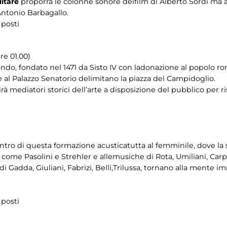
itare
proporrà le colonne sonore deifilm di Alberto Sordi ma an
Antonio Barbagallo.
 posti
re 01.00)
ndo, fondato nel 1471 da Sisto IV con ladonazione al popolo ro
me al Palazzo Senatorio delimitano la piazza del Campidoglio.
frirà mediatori storici dell’arte a disposizione del pubblico pe
ntro di questa formazione acusticatutta al femminile, dove la 
come Pasolini e Strehler e allemusiche di Rota, Umiliani, Carpi, 
i Gadda, Giuliani, Fabrizi, Belli,Trilussa, tornano alla mente im
 posti