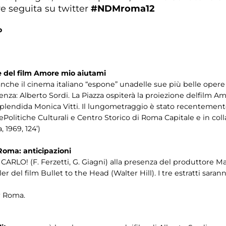
e seguita su twitter
#NDMroma12
o
ne del film Amore mio aiutami
nche il cinema italiano “espone” unadelle sue più belle opere 
lenza: Alberto Sordi. La Piazza ospiterà la proiezione delfilm A
 splendida Monica Vitti. Il lungometraggio è stato recenteme
llePolitiche Culturali e Centro Storico di Roma Capitale e in c
, 1969, 124’)
 Roma: anticipazioni
ARLO! (F. Ferzetti, G. Giagni) alla presenza del produttore Marco
er del film Bullet to the Head (Walter Hill). I tre estratti saran
r Roma.