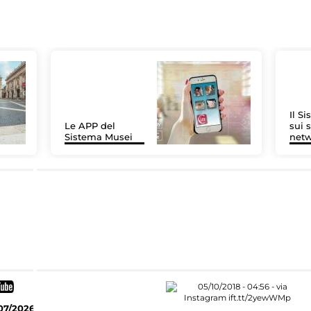
Il S
Le APP del
sui s
Sistema Musei
net
07/2026