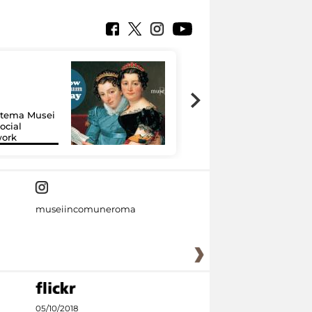
Google Arts &
Culture: 15 musei
istema Musei
si raccontano
ocial
grazie alla
work
tecnologia
museiincomuneroma
05/10/2018