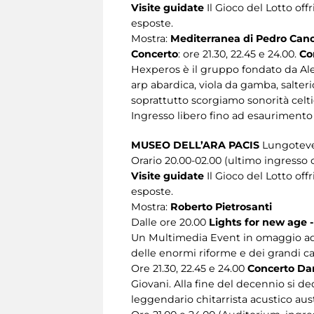
Visite guidate
Il Gioco del Lotto off
esposte.
Mostra:
Mediterranea di Pedro Can
Concerto
: ore 21.30, 22.45 e 24.00.
Co
Hexperos è il gruppo fondato da Ales
arp abardica, viola da gamba, salter
soprattutto scorgiamo sonorità celti
Ingresso libero fino ad esaurimento
MUSEO DELL’ARA PACIS
Lungoteve
Orario 20.00-02.00 (ultimo ingresso o
Visite guidate
Il Gioco del Lotto of
esposte.
Mostra:
Roberto Pietrosanti
Dalle ore 20.00
Lights for new age -
Un Multimedia Event in omaggio ad A
delle enormi riforme e dei grandi 
Ore 21.30, 22.45 e 24.00
Concerto Da
Giovani. Alla fine del decennio si d
leggendario chitarrista acustico aust