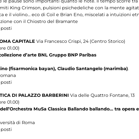
ve le pause sono importanti quanto le note. Il tempo scorre tr
iti King Crimson, pulsioni psichedeliche con la mente agitata
ica e il violino… eco di Coil e Brian Eno, miscelati a intuizioni e
razione con il Chiostro del Bramante
 posti
ROMA CAPITALE
Via Francesco Crispi, 24 (Centro Storico)
re 01.00)
collezione d’arte BNL Gruppo BNP Paribas
tino (fisarmonica bayan), Claudio Santangelo (marimba)
.
 Romana
 posti
TICA DI PALAZZO BARBERINI
Via delle Quattro Fontane, 13
re 01.00)
dell’Orchestra MuSa Classica Ballando ballando... tra opera 
iversità di Roma
 posti