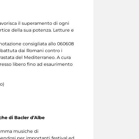
favorisca il superamento di ogni
rtice della sua potenza. Letture e
notazione consigliata allo 060608
battuta dai Romani contro i
trastata del Mediterraneo. A cura
gresso libero fino ad esaurimento
co)
che di Bacler d’Albe
ogramma musiche di
bendosi per importanti festival ed