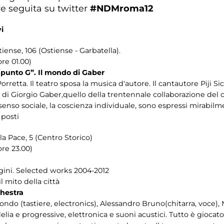
e seguita su twitter
#NDMroma12
i
tiense, 106 (Ostiense - Garbatella).
re 01.00)
 punto G”. Il mondo di Gaber
orretta. Il teatro sposa la musica d'autore. Il cantautore Piji Sic
 di Giorgio Gaber,quello della trentennale collaborazione del
il senso sociale, la coscienza individuale, sono espressi mirabi
 posti
la Pace, 5 (Centro Storico)
ore 23.00)
igini. Selected works 2004-2012
il mito della città
hestra
ondo (tastiere, electronics), Alessandro Bruno(chitarra, voce), 
lia e progressive, elettronica e suoni acustici. Tutto è giocato 