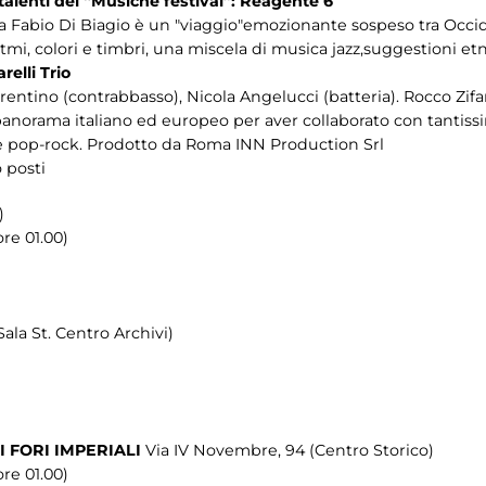
 talenti del “Musiche festival”: Reagente 6
ta Fabio Di Biagio è un "viaggio"emozionante sospeso tra Occid
tmi, colori e timbri, una miscela di musica jazz,suggestioni et
relli Trio
rrentino (contrabbasso), Nicola Angelucci (batteria). Rocco Zifare
norama italiano ed europeo per aver collaborato con tantissimi 
o e pop-rock. Prodotto da Roma INN Production Srl
 posti
)
re 01.00)
Sala St. Centro Archivi)
 FORI IMPERIALI
Via IV Novembre, 94 (Centro Storico)
re 01.00)