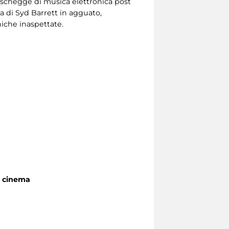
a schegge di musica elettronica post
 di Syd Barrett in agguato,
tniche inaspettate.
e cinema