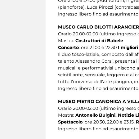
Ore 21.00 e 24.00 (Auditorium, ingre
(pianoforte), Luca Pirozzi (contrabas
Ingresso libero fino ad esaurimento
MUSEO CARLO BILOTTI ARANCIER
Orario 20.00-02.00 (ultimo ingresso o
Mostra:
Costruttori di Babele
Concerto
: ore 21.00 e 22.30
I miglior
Il duo tosco-laziale, composto dall’a
talento Alessandro Corsi, presenta 
musicali e performativisi uniscono a
scintillante, sensuale, leggero e al 
tutto l’universo dell’arte parigina, 
Ingresso libero fino ad esaurimento
MUSEO PIETRO CANONICA A VIL
Orario 20.00-02.00 (ultimo ingresso o
Mostra:
Antonello Bulgini. Notizie L
Spettacolo
: ore 20.30, 22.00 e 23.15.
R
Ingresso libero fino ad esaurimento