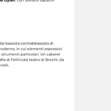
Bob Dylan’
con Stefano Sabatini
dal bassista-contrabbassista di
moderno, in cui elementi espressivi
 strumenti particolari. Un cabaret
a di Fellini,dal teatro di Brecht, da
nelli.