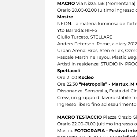
MACRO
Via Nizza, 138 (Nomentana)
Orario 20.00-02.00 (ultimo ingresso o
Mostre
NEON. La materia luminosa dell’art
Yto Barrada: RIFFS
Giulio Turcato. STELLARE
Anders Petersen. Rome, a diary 2012
Urban Arena: Bros, Sten e Lex, Ozm
Pascale Marthine Tayou. Plastic Bag
Artisti in residenza: STUDIO IN PR
Spettacoli
Ore 21.00
Kocleo
Ore 22.30
“Metropolis” - Martux_M
Dissonanze, Sensoralia, Festa del C
Crew, un gruppo di lavoro stabile 
Ingresso libero fino ad esaurimento
MACRO TESTACCIO
Piazza Orazio Gi
Orario 22.00-01.00 (ultimo ingresso o
Mostra:
FOTOGRAFIA - Festival inte