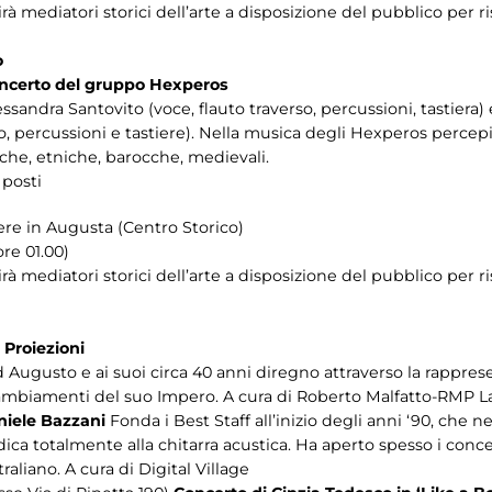
rirà mediatori storici dell’arte a disposizione del pubblico pe
o
ncerto del gruppo Hexperos
sandra Santovito (voce, flauto traverso, percussioni, tastiera)
io, percussioni e tastiere). Nella musica degli Hexperos perce
che, etniche, barocche, medievali.
 posti
re in Augusta (Centro Storico)
re 01.00)
frirà mediatori storici dell’arte a disposizione del pubblico pe
 Proiezioni
ugusto e ai suoi circa 40 anni diregno attraverso la rappres
cambiamenti del suo Impero. A cura di Roberto Malfatto-RMP L
niele Bazzani
Fonda i Best Staff all’inizio degli anni ‘90, che
edica totalmente alla chitarra acustica. Ha aperto spesso i c
raliano. A cura di Digital Village