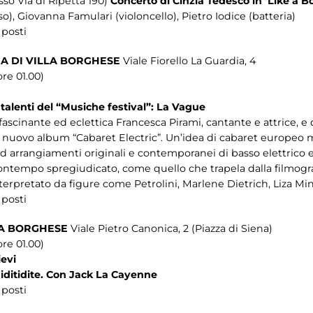
sso Via di Ripetta 190)
Concerto di Cinzia Tedesco in ‘Like a 
so), Giovanna Famulari (violoncello), Pietro Iodice (batteria)
 posti
A DI VILLA BORGHESE
Viale Fiorello La Guardia, 4
re 01.00)
i talenti del “Musiche festival”: La Vague
ffascinante ed eclettica Francesca Pirami, cantante e attrice, e 
il nuovo album “Cabaret Electric”. Un’idea di cabaret europeo 
d arrangiamenti originali e contemporanei di basso elettrico e
contempo spregiudicato, come quello che trapela dalla filmografi
interpretato da figure come Petrolini, Marlene Dietrich, Liza Min
 posti
LA BORGHESE
Viale Pietro Canonica, 2 (Piazza di Siena)
re 01.00)
ievi
iditidite. Con Jack La Cayenne
 posti