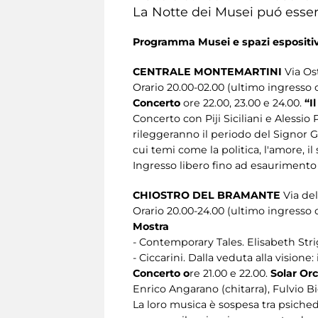
La Notte dei Musei puó esser
Programma Musei e spazi espositiv
CENTRALE MONTEMARTINI
Via Os
Orario 20.00-02.00 (ultimo ingresso o
Concerto
ore 22.00, 23.00 e 24.00.
“Il
Concerto con Piji Siciliani e Alessio P
rileggeranno il periodo del Signor G
cui temi come la politica, l'amore, 
Ingresso libero fino ad esaurimento
CHIOSTRO DEL BRAMANTE
Via del
Orario 20.00-24.00 (ultimo ingresso 
Mostra
- Contemporary Tales. Elisabeth Str
- Ciccarini. Dalla veduta alla visione: 
Concerto o
re 21.00 e 22.00.
Solar Orc
Enrico Angarano (chitarra), Fulvio Bi
La loro musica è sospesa tra psichede