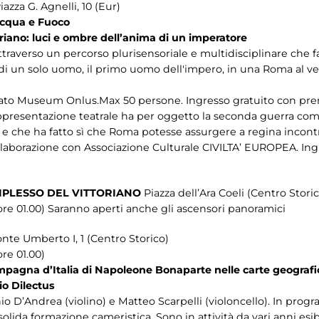
iazza G. Agnelli, 10 (Eur)
Acqua e Fuoco
iano: luci e ombre dell’anima di un imperatore
 attraverso un percorso plurisensoriale e multidisciplinare che 
e di un solo uomo, il primo uomo dell'impero, in una Roma al ve
riato Museum Onlus.Max 50 persone. Ingresso gratuito con pre
ppresentazione teatrale ha per oggetto la seconda guerra com
C., e che ha fatto sì che Roma potesse assurgere a regina incon
ollaborazione con Associazione Culturale CIVILTA’ EUROPEA. In
MPLESSO DEL VITTORIANO
Piazza dell’Ara Coeli (Centro Stori
ore 01.00) Saranno aperti anche gli ascensori panoramici
onte Umberto I, 1 (Centro Storico)
re 01.00)
ampagna d’Italia di Napoleone Bonaparte nelle carte geografi
io Dilectus
nio D’Andrea (violino) e Matteo Scarpelli (violoncello). In pr
ida formazione cameristica. Sono in attività da vari anni esi