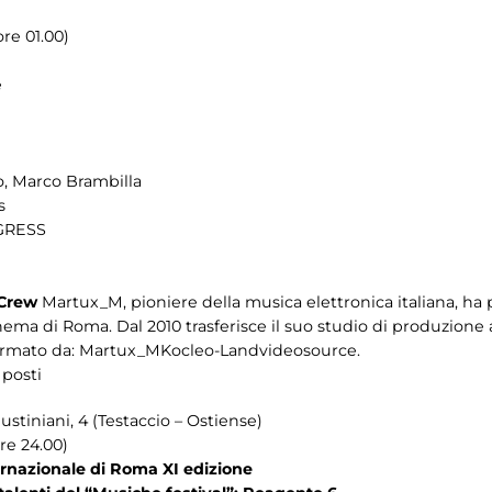
re 01.00)
e
o, Marco Brambilla
s
OGRESS
 Crew
Martux_M, pioniere della musica elettronica italiana, ha
inema di Roma. Dal 2010 trasferisce il suo studio di produzion
formato da: Martux_MKocleo-Landvideosource.
 posti
ustiniani, 4 (Testaccio – Ostiense)
re 24.00)
rnazionale di Roma XI edizione