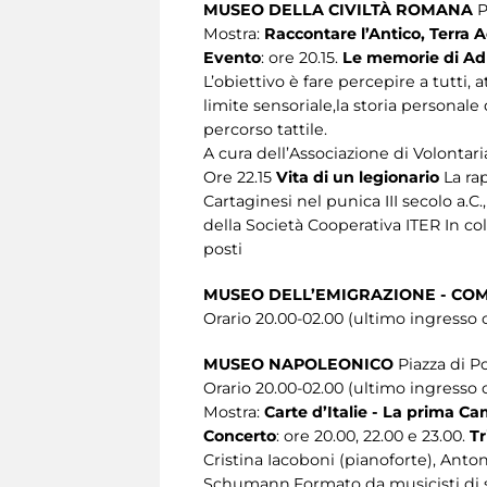
MUSEO DELLA CIVILTÀ ROMANA
P
Mostra:
Raccontare l’Antico, Terra 
Evento
: ore 20.15.
Le memorie di Adr
L’obiettivo è fare percepire a tutti,
limite sensoriale,la storia personal
percorso tattile.
A cura dell’Associazione di Volonta
Ore 22.15
Vita di un legionario
La ra
Cartaginesi nel punica III secolo a.
della Società Cooperativa ITER In c
posti
MUSEO DELL’EMIGRAZIONE - CO
Orario 20.00-02.00 (ultimo ingresso 
MUSEO NAPOLEONICO
Piazza di P
Orario 20.00-02.00 (ultimo ingresso o
Mostra:
Carte d’Italie - La prima C
Concerto
: ore 20.00, 22.00 e 23.00.
Tr
Cristina Iacoboni (pianoforte), Anto
Schumann.Formato da musicisti di sol