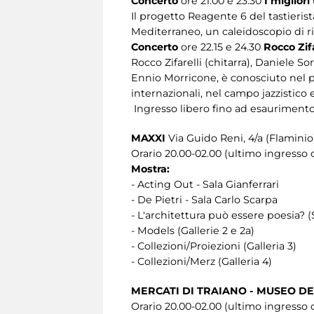
Concerto
ore 21.00 e 23.30
I migliori
Il progetto Reagente 6 del tastieris
Mediterraneo, un caleidoscopio di ri
Concerto
ore 22.15 e 24.30
Rocco Zifa
Rocco Zifarelli (chitarra), Daniele So
Ennio Morricone, è conosciuto nel pa
internazionali, nel campo jazzistic
Ingresso libero fino ad esaurimento
MAXXI
Via Guido Reni, 4/a (Flaminio
Orario 20.00-02.00 (ultimo ingresso o
Mostra:
- Acting Out - Sala Gianferrari
- De Pietri - Sala Carlo Scarpa
- L'architettura può essere poesia? (
- Models (Gallerie 2 e 2a)
- Collezioni/Proiezioni (Galleria 3)
- Collezioni/Merz (Galleria 4)
MERCATI DI TRAIANO - MUSEO DEI
Orario 20.00-02.00 (ultimo ingresso o