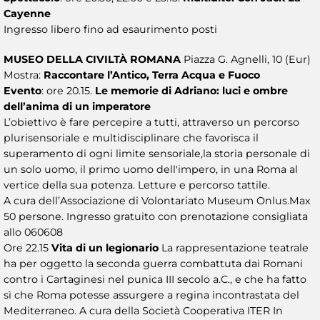
Cayenne
Ingresso libero fino ad esaurimento posti
MUSEO DELLA CIVILTÀ ROMANA
Piazza G. Agnelli, 10 (Eur)
Mostra:
Raccontare l’Antico, Terra Acqua e Fuoco
Evento
: ore 20.15.
Le memorie di Adriano: luci e ombre
dell’anima di un imperatore
L’obiettivo è fare percepire a tutti, attraverso un percorso
plurisensoriale e multidisciplinare che favorisca il
superamento di ogni limite sensoriale,la storia personale di
un solo uomo, il primo uomo dell'impero, in una Roma al
vertice della sua potenza. Letture e percorso tattile.
A cura dell’Associazione di Volontariato Museum Onlus.Max
50 persone. Ingresso gratuito con prenotazione consigliata
allo 060608
Ore 22.15
Vita di un legionario
La rappresentazione teatrale
ha per oggetto la seconda guerra combattuta dai Romani
contro i Cartaginesi nel punica III secolo a.C., e che ha fatto
sì che Roma potesse assurgere a regina incontrastata del
Mediterraneo. A cura della Società Cooperativa ITER In