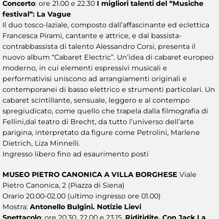
Concerto
: ore 21.00 e 22.30
I migliori talenti del “Musiche
festival”: La Vague
Il duo tosco-laziale, composto dall’affascinante ed eclettica
Francesca Pirami, cantante e attrice, e dal bassista-
contrabbassista di talento Alessandro Corsi, presenta il
nuovo album “Cabaret Electric”. Un’idea di cabaret europeo
moderno, in cui elementi espressivi musicali e
performativisi uniscono ad arrangiamenti originali e
contemporanei di basso elettrico e strumenti particolari. Un
cabaret scintillante, sensuale, leggero e al contempo
spregiudicato, come quello che trapela dalla filmografia di
Fellini,dal teatro di Brecht, da tutto l’universo dell’arte
parigina, interpretato da figure come Petrolini, Marlene
Dietrich, Liza Minnelli.
Ingresso libero fino ad esaurimento posti
MUSEO PIETRO CANONICA A VILLA BORGHESE
Viale
Pietro Canonica, 2 (Piazza di Siena)
Orario 20.00-02.00 (ultimo ingresso ore 01.00)
Mostra:
Antonello Bulgini. Notizie Lievi
Spettacolo
: ore 20.30, 22.00 e 23.15.
Riditidite. Con Jack La