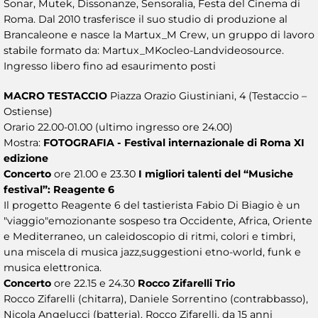
Sonar, Mutek, Dissonanze, Sensoralia, Festa del Cinema di
Roma. Dal 2010 trasferisce il suo studio di produzione al
Brancaleone e nasce la Martux_M Crew, un gruppo di lavoro
stabile formato da: Martux_MKocleo-Landvideosource.
Ingresso libero fino ad esaurimento posti
MACRO TESTACCIO
Piazza Orazio Giustiniani, 4 (Testaccio –
Ostiense)
Orario 22.00-01.00 (ultimo ingresso ore 24.00)
Mostra:
FOTOGRAFIA - Festival internazionale di Roma XI
edizione
Concerto
ore 21.00 e 23.30
I migliori talenti del “Musiche
festival”: Reagente 6
Il progetto Reagente 6 del tastierista Fabio Di Biagio è un
"viaggio"emozionante sospeso tra Occidente, Africa, Oriente
e Mediterraneo, un caleidoscopio di ritmi, colori e timbri,
una miscela di musica jazz,suggestioni etno-world, funk e
musica elettronica.
Concerto
ore 22.15 e 24.30
Rocco Zifarelli Trio
Rocco Zifarelli (chitarra), Daniele Sorrentino (contrabbasso),
Nicola Angelucci (batteria). Rocco Zifarelli, da 15 anni