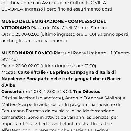
collaborazione con Associazione Culturale CIVILTA’
EUROPEA. Ingresso libero fino ad esaurimento posti
MUSEO DELL’EMIGRAZIONE - COMPLESSO DEL
VITTORIANO
Piazza dell’Ara Coeli (Centro Storico)
Orario 20.00-02.00 (ultimo ingresso ore 01.00) Saranno aperti
anche gli ascensori panoramici
MUSEO NAPOLEONICO
Piazza di Ponte Umberto I, 1 (Centro
Storico)
Orario 20.00-02.00 (ultimo ingresso ore 01.00)
Mostra:
Carte d’Italie - La prima Campagna d’Italia di
Napoleone Bonaparte nelle carte geografiche di Bacler
d’Albe
Concerto
: ore 20.00, 22.00 e 23.00.
Trio Dilectus
Cristina Iacoboni (pianoforte), Antonio D’Andrea (violino) e
Matteo Scarpelli (violoncello). In programma musiche di
Schumann.Formato da musicisti di solida formazione
cameristica. Sono in attività da vari anni esibendosi per
importanti festival ed associazioni musicali in Italia e
all’estero, con un repertorio che spazia da Haydn ai