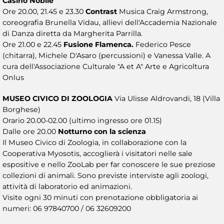
Casino Nobile
Ore 20.00, 21.45 e 23.30
Contrast
Musica Craig Armstrong,
coreografia Brunella Vidau, allievi dell'Accademia Nazionale
di Danza diretta da Margherita Parrilla.
Ore 21.00 e 22.45
Fusione Flamenca.
Federico Pesce
(chitarra), Michele D'Asaro (percussioni) e Vanessa Valle. A
cura dell'Associazione Culturale "A et A" Arte e Agricoltura
Onlus
MUSEO CIVICO DI ZOOLOGIA
Via Ulisse Aldrovandi, 18 (Villa
Borghese)
Orario 20.00-02.00 (ultimo ingresso ore 01.15)
Dalle ore 20.00
Notturno con la scienza
Il Museo Civico di Zoologia, in collaborazione con la
Cooperativa Myosotis, accoglierà i visitatori nelle sale
espositive e nello ZooLab per far conoscere le sue preziose
collezioni di animali. Sono previste interviste agli zoologi,
attività di laboratorio ed animazioni.
Visite ogni 30 minuti con prenotazione obbligatoria ai
numeri: 06 97840700 / 06 32609200