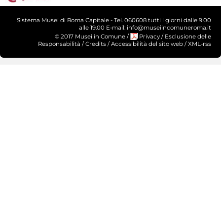
Sistema Musei di Roma Capitale - Tel. 060608 tutti i giorni dalle 9.00
alle 19.00 E-mail: info@museiincomuneroma.it
© 2017 Musei in Comune
/
Privacy
/
Esclusione delle
Responsabilità
/
Credits
/
Accessibilità del sito web
/
XML-rss