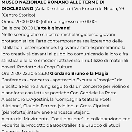
MUSEO NAZIONALE ROMANO ALLE TERME DI
DIOCLEZIANO
(Aula X e chiostro) Via Enrico de Nicola, 79
(Centro Storico)
Orario 20.00-02.00 (ultimo ingresso ore 01.00)
Dalle ore 20.00
L’arte è giovane!
Nello scenografico chiostro michelangiolesco giovani
protagonisti dell’arte contemporanea realizzeranno delle
istallazioni estemporanee. I giovani artisti esprimeranno la
loro creatività davanti al pubblico comunicando la loro cifra
stilistica e le loro emozioni attraverso il riutilizzo di materiali
poveri. Prodotto da Coop Culture
Ore 21.00, 22.30 e 23.30
Giordano Bruno e la Magia
Conferenza - concerto - spettacolo Excursus “magico” da
Eraclito a Ficino a Jung seguito da un concerto per violino e
pianoforte con letture poetiche.Con Gabriele La Porta,
Alessandro D'Agostini, la “Compagnia teatrale Poeti
d’Azione”, Claudio Ferrero (violino) e Greta Cipriani
(pianoforte),interviene Francesca Stajano.
A cura del Movimento “Poeti d’Azione”, in collaborazione con
Federitalia. Prodotto da Booktrailer.it e Gruppo di Studi
Rinascita Mentale.