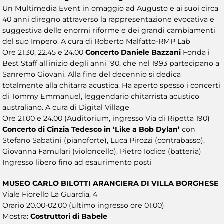
Un Multimedia Event in omaggio ad Augusto e ai suoi circa
40 anni diregno attraverso la rappresentazione evocativa e
suggestiva delle enormi riforme e dei grandi cambiamenti
del suo Impero. A cura di Roberto Malfatto-RMP Lab
Ore 21.30, 22.45 e 24.00
Concerto Daniele Bazzani
Fonda i
Best Staff all’inizio degli anni ‘90, che nel 1993 partecipano a
Sanremo Giovani. Alla fine del decennio si dedica
totalmente alla chitarra acustica. Ha aperto spesso i concerti
di Tommy Emmanuel, leggendario chitarrista acustico
australiano. A cura di Digital Village
Ore 21.00 e 24.00 (Auditorium, ingresso Via di Ripetta 190)
Concerto di Cinzia Tedesco in ‘Like a Bob Dylan’
con
Stefano Sabatini (pianoforte), Luca Pirozzi (contrabasso),
Giovanna Famulari (violoncello), Pietro Iodice (batteria)
Ingresso libero fino ad esaurimento posti
MUSEO CARLO BILOTTI ARANCIERA DI VILLA BORGHESE
Viale Fiorello La Guardia, 4
Orario 20.00-02.00 (ultimo ingresso ore 01.00)
Mostra:
Costruttori di Babele