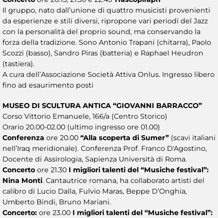
Il gruppo, nato dall’unione di quattro musicisti provenienti
da esperienze e stili diversi, ripropone vari periodi del Jazz
con la personalità del proprio sound, ma conservando la
forza della tradizione. Sono Antonio Trapani (chitarra), Paolo
Scozzi (basso), Sandro Piras (batteria) e Raphael Heudron
(tastiera).
A cura dell’Associazione Società Attiva Onlus. Ingresso libero
fino ad esaurimento posti
MUSEO DI SCULTURA ANTICA “GIOVANNI BARRACCO”
Corso Vittorio Emanuele, 166/a (Centro Storico)
Orario 20.00-02.00 (ultimo ingresso ore 01.00)
Conferenza
ore 20.00
“Alla scoperta di Sumer”
(scavi italiani
nell’Iraq meridionale). Conferenza Prof. Franco D'Agostino,
Docente di Assirologia, Sapienza Università di Roma.
Concerto
ore 21.30
I migliori talenti del “Musiche festival”:
Nina Monti
. Cantautrice romana, ha collaborato artisti del
calibro di Lucio Dalla, Fulvio Maras, Beppe D’Onghia,
Umberto Bindi, Bruno Mariani.
Concerto:
ore 23.00
I migliori talenti del “Musiche festival”: