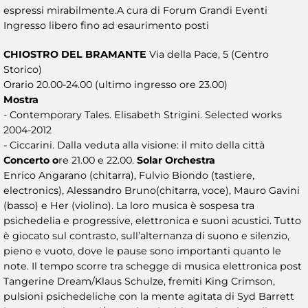
espressi mirabilmente.A cura di Forum Grandi Eventi
Ingresso libero fino ad esaurimento posti
CHIOSTRO DEL BRAMANTE
Via della Pace, 5 (Centro
Storico)
Orario 20.00-24.00 (ultimo ingresso ore 23.00)
Mostra
- Contemporary Tales. Elisabeth Strigini. Selected works
2004-2012
- Ciccarini. Dalla veduta alla visione: il mito della città
Concerto o
re 21.00 e 22.00.
Solar Orchestra
Enrico Angarano (chitarra), Fulvio Biondo (tastiere,
electronics), Alessandro Bruno(chitarra, voce), Mauro Gavini
(basso) e Her (violino). La loro musica è sospesa tra
psichedelia e progressive, elettronica e suoni acustici. Tutto
è giocato sul contrasto, sull’alternanza di suono e silenzio,
pieno e vuoto, dove le pause sono importanti quanto le
note. Il tempo scorre tra schegge di musica elettronica post
Tangerine Dream/Klaus Schulze, fremiti King Crimson,
pulsioni psichedeliche con la mente agitata di Syd Barrett