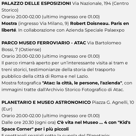
PALAZZO DELLE ESPOSIZIONI
Via Nazionale, 194 (Centro
Storico)
Orario 20.00-02.00 (ultimo ingresso ore 01.00)
Mostra
(ingresso Via Milano, 9)
Robert Doisneau. Paris en
liberté
. In collaborazione con Azienda Speciale Palaexpo
PARCO MUSEO FERROVIARIO - ATAC
Via Bartolomeo
Bossi, 7 (Ostiense)
Orario 20.00-02.00 (ultimo ingresso ore 01.00)
Il parco rimarrà aperto per un’interessante visita ai tram e
treni storici, testimonianze della storia del trasporto
pubblico della città di Roma e nel Lazio.
Mostra fotografica
"Atac: la città, le persone, l'azienda"
, con
immagini tratte dall'Archivio Storico Fotografico di Atac.
PLANETARIO E MUSEO ASTRONOMICO
Piazza G. Agnelli, 10
(Eur)
Orario 20.00-02.00 (ultimo ingresso ore 01.00)
Dalle ore 20.30 (ogni ora)
C'è vita nel Museo ... 4 con "Kid's
Space Corner" per i più piccoli
5 spettacoli spaziali sotto la cupola del Planetario: