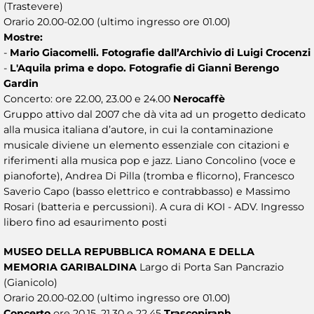
(Trastevere)
Orario 20.00-02.00 (ultimo ingresso ore 01.00)
Mostre:
-
Mario Giacomelli. Fotografie dall’Archivio di Luigi Crocenzi
-
L'Aquila prima e dopo. Fotografie di Gianni Berengo
Gardin
Concerto: ore 22.00, 23.00 e 24.00
Nerocaffè
Gruppo attivo dal 2007 che dà vita ad un progetto dedicato
alla musica italiana d’autore, in cui la contaminazione
musicale diviene un elemento essenziale con citazioni e
riferimenti alla musica pop e jazz. Liano Concolino (voce e
pianoforte), Andrea Di Pilla (tromba e flicorno), Francesco
Saverio Capo (basso elettrico e contrabbasso) e Massimo
Rosari (batteria e percussioni). A cura di KOI - ADV. Ingresso
libero fino ad esaurimento posti
MUSEO DELLA REPUBBLICA ROMANA E DELLA
MEMORIA GARIBALDINA
Largo di Porta San Pancrazio
(Gianicolo)
Orario 20.00-02.00 (ultimo ingresso ore 01.00)
Concerto
ore 20.15, 21.30 e 22.45
Trascopiraph