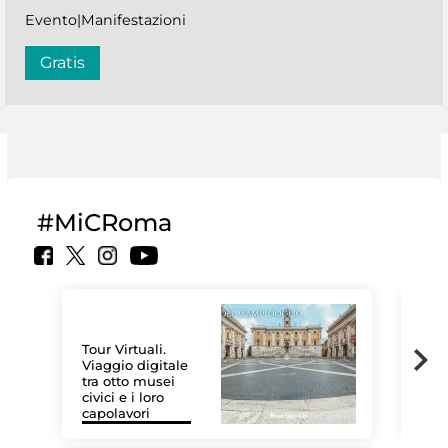
Evento|Manifestazioni
Gratis
#MiCRoma
Tour Virtuali.
Viaggio digitale
tra otto musei
civici e i loro
Le 
capolavori
Sis