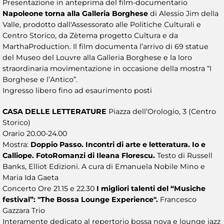
Presentazione in anteprima del film-documentario
Napoleone torna alla Galleria Borghese
di Alessio Jim della
Valle, prodotto dall'Assessorato alle Politiche Culturali e
Centro Storico, da Zètema progetto Cultura e da
MarthaProduction. Il film documenta l’arrivo di 69 statue
del Museo del Louvre alla Galleria Borghese e la loro
straordinaria movimentazione in occasione della mostra “I
Borghese e l’Antico”.
Ingresso libero fino ad esaurimento posti
CASA DELLE LETTERATURE
Piazza dell’Orologio, 3 (Centro
Storico)
Orario 20.00-24.00
Mostra:
Doppio Passo. Incontri di arte e letteratura. Io e
Calliope. FotoRomanzi di Ileana Florescu.
Testo di Russell
Banks, Elliot Edizioni. A cura di Emanuela Nobile Mino e
Maria Ida Gaeta
Concerto Ore 21.15 e 22.30
I migliori talenti del “Musiche
festival”: "The Bossa Lounge Experience".
Francesco
Gazzara Trio
Interamente dedicato al repertorio bossa nova e lounge jazz