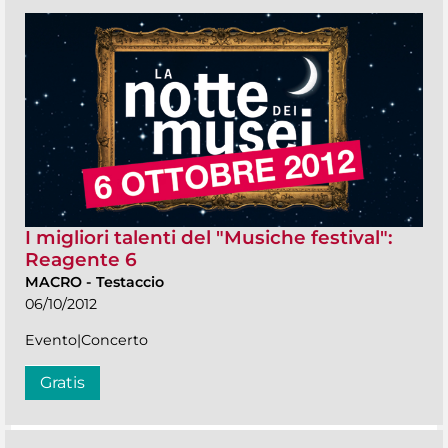
I migliori talenti del "Musiche festival":
Reagente 6
MACRO
-
Testaccio
06/10/2012
Evento|Concerto
Gratis