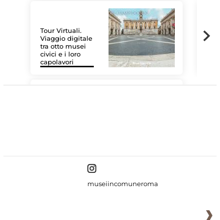
Tour Virtuali.
Viaggio digitale
tra otto musei
civici e i loro
Le 
capolavori
Sis
#DiscoverMiC
museiincomuneroma