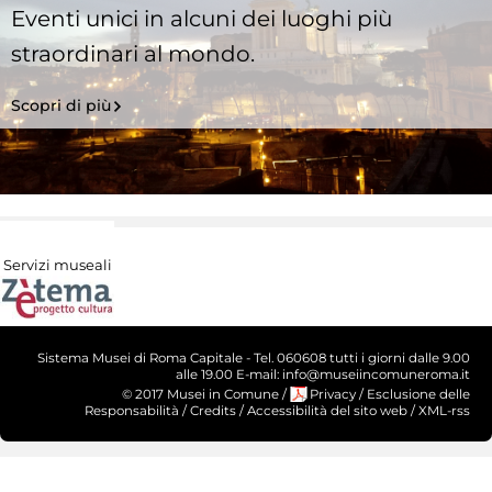
Eventi unici in alcuni dei luoghi più
straordinari al mondo.
Scopri di più
Servizi museali
Sistema Musei di Roma Capitale - Tel. 060608 tutti i giorni dalle 9.00
alle 19.00 E-mail: info@museiincomuneroma.it
© 2017 Musei in Comune
/
Privacy
/
Esclusione delle
Responsabilità
/
Credits
/
Accessibilità del sito web
/
XML-rss